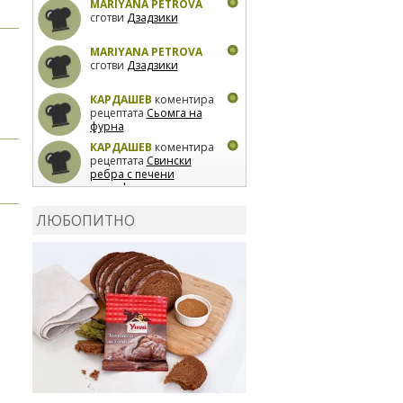
MARIYANA PETROVA
сготви
Дзадзики
MARIYANA PETROVA
сготви
Дзадзики
КАРДАШЕВ
коментира
рецептата
Сьомга на
фурна
КАРДАШЕВ
коментира
рецептата
Свински
ребра с печени
картофи
ВЛАДИМИРА
сготви
Пилешко с бяло вино и
ЛЮБОПИТНО
лимон
MARINA_VITA
коментира рецептата
Киноа със зеленчуци