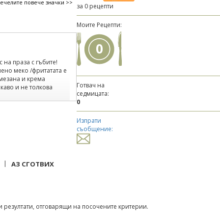
печелите повече значки >>
за 0 рецепти
Моите Рецепти:
0
 на праза с гъбите!
ено меко /фритатата е
змезана и крема
Готвач на
икаво и не толкова
седмицата:
0
Изпрати
съобщение:
|
АЗ СГОТВИХ
 резултати, отговарящи на посочените критерии.