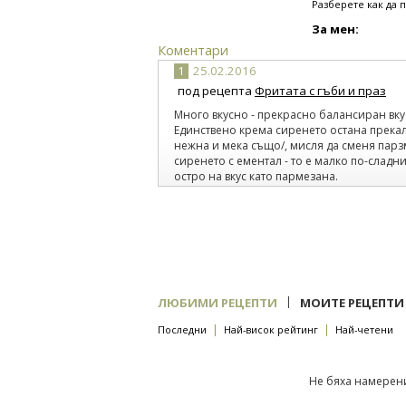
Разберете как да 
За мен:
Коментари
1
25.02.2016
под рецепта
Фритата с гъби и праз
Много вкусно - прекрасно балансиран вкус
Единствено крема сиренето остана прекал
нежна и мека също/, мисля да сменя пар
сиренето с ементал - то е малко по-сладн
остро на вкус като пармезана.
|
ЛЮБИМИ РЕЦЕПТИ
МОИТЕ РЕЦЕПТИ
|
|
Последни
Най-висок рейтинг
Най-четени
Не бяха намерени