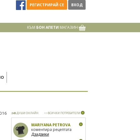
РЕГИСТРИРАЙ СЕ
ВХОД
КЪМ
БОН АПЕТИ
МАГАЗИН
НО
2016
245
ДУШИ ОНЛАЙН
>>ВСИЧКИ ПОТРЕБИТЕЛИ
MARIYANA PETROVA
коментира рецептата
Дзадзики