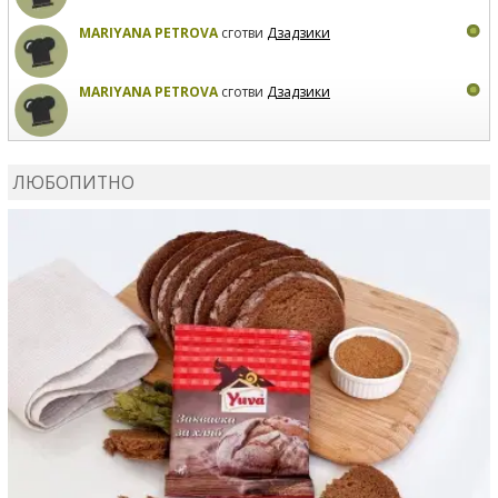
MARIYANA PETROVA
сготви
Дзадзики
MARIYANA PETROVA
сготви
Дзадзики
КАРДАШЕВ
коментира рецептата
Сьомга на фурна
ЛЮБОПИТНО
КАРДАШЕВ
коментира рецептата
Свински ребра с
печени картофи