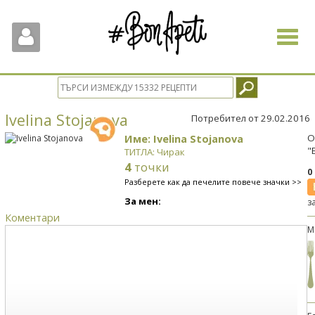
Toggle
navigat
Ivelina Stojanova
Потребител от 29.02.2016
Име: Ivelina Stojanova
О
"
ТИТЛА: Чирак
4
точки
0
Разберете как да печелите повече значки >>
За мен:
з
Коментари
М