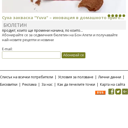
Суха закваска "Yuva" – иновация в домашното приго...
БЮЛЕТИН
Отскоро Лесафр България стартира предлагането на изцяло нов
продукт, който ще промени начина, по който...
Абонирайте се за седмичния бюлетин на Бон Апети и получавайте
най-новите рецепти и новини
E-mail:
Списък на всички потребители
|
Условия за ползване
|
Лични данни
|
Бисквитки
|
Реклама
|
За нас
|
Как да печелите точки
|
Карта на сайта