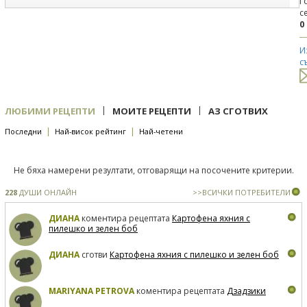
Г
с
0
И
с
|
|
ЛЮБИМИ РЕЦЕПТИ
МОИТЕ РЕЦЕПТИ
АЗ СГОТВИХ
|
|
Последни
Най-висок рейтинг
Най-четени
Не бяха намерени резултати, отговарящи на посочените критерии.
228
ДУШИ ОНЛАЙН
>>ВСИЧКИ ПОТРЕБИТЕЛИ
ДИАНА
коментира рецептата
Картофена яхния с
пилешко и зелен боб
ДИАНА
сготви
Картофена яхния с пилешко и зелен боб
MARIYANA PETROVA
коментира рецептата
Дзадзики