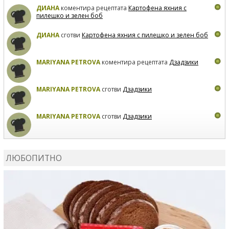
ДИАНА
коментира рецептата
Картофена яхния с
пилешко и зелен боб
ДИАНА
сготви
Картофена яхния с пилешко и зелен боб
MARIYANA PETROVA
коментира рецептата
Дзадзики
MARIYANA PETROVA
сготви
Дзадзики
MARIYANA PETROVA
сготви
Дзадзики
КАРДАШЕВ
коментира рецептата
Сьомга на фурна
ЛЮБОПИТНО
КАРДАШЕВ
коментира рецептата
Свински ребра с
печени картофи