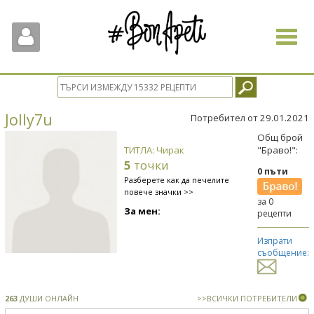
Toggle
navigat
Jolly7u
Потребител от 29.01.2021
Общ брой
ТИТЛА: Чирак
"Браво!":
5
точки
0 пъти
Разберете как да печелите
повече значки >>
за 0
За мен:
рецепти
Изпрати
съобщение:
263
ДУШИ ОНЛАЙН
>>ВСИЧКИ ПОТРЕБИТЕЛИ