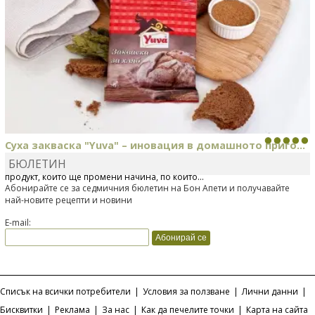
Суха закваска "Yuva" – иновация в домашното приго...
БЮЛЕТИН
Отскоро Лесафр България стартира предлагането на изцяло нов
продукт, който ще промени начина, по който...
Абонирайте се за седмичния бюлетин на Бон Апети и получавайте
най-новите рецепти и новини
E-mail:
Списък на всички потребители
|
Условия за ползване
|
Лични данни
|
Бисквитки
|
Реклама
|
За нас
|
Как да печелите точки
|
Карта на сайта