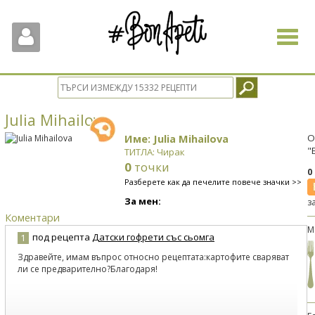
Toggle
navigat
Julia Mihailova
Име: Julia Mihailova
О
"
ТИТЛА: Чирак
0
точки
0
Разберете как да печелите повече значки >>
За мен:
з
Коментари
М
под рецепта
Датски гофрети със сьомга
1
Здравейте, имам въпрос относно рецептата:картофите сваряват
ли се предварително?Благодаря!