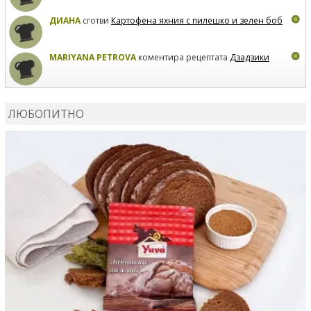
ДИАНА
сготви
Картофена яхния с пилешко и зелен боб
MARIYANA PETROVA
коментира рецептата
Дзадзики
MARIYANA PETROVA
сготви
Дзадзики
ЛЮБОПИТНО
MARIYANA PETROVA
сготви
Дзадзики