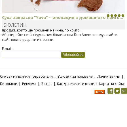
Суха закваска "Yuva" – иновация в домашното приго...
БЮЛЕТИН
Отскоро Лесафр България стартира предлагането на изцяло нов
продукт, който ще промени начина, по който...
Абонирайте се за седмичния бюлетин на Бон Апети и получавайте
най-новите рецепти и новини
E-mail:
Списък на всички потребители
|
Условия за ползване
|
Лични данни
|
Бисквитки
|
Реклама
|
За нас
|
Как да печелите точки
|
Карта на сайта