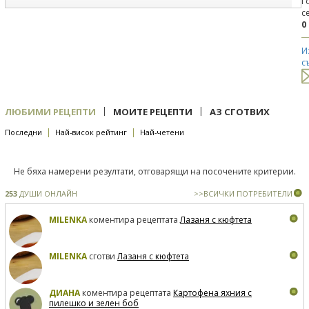
Г
с
0
И
с
|
|
ЛЮБИМИ РЕЦЕПТИ
МОИТЕ РЕЦЕПТИ
АЗ СГОТВИХ
|
|
Последни
Най-висок рейтинг
Най-четени
Не бяха намерени резултати, отговарящи на посочените критерии.
253
ДУШИ ОНЛАЙН
>>ВСИЧКИ ПОТРЕБИТЕЛИ
MILENKA
коментира рецептата
Лазаня с кюфтета
MILENKA
сготви
Лазаня с кюфтета
ДИАНА
коментира рецептата
Картофена яхния с
пилешко и зелен боб