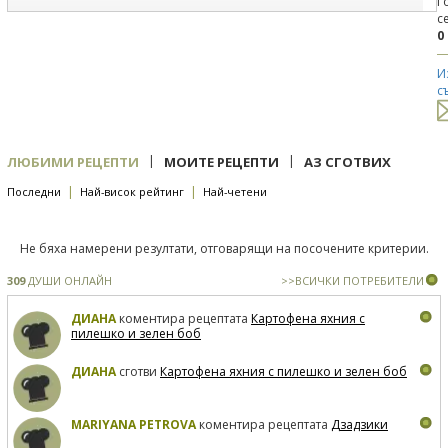
Г
с
0
И
с
|
|
ЛЮБИМИ РЕЦЕПТИ
МОИТЕ РЕЦЕПТИ
АЗ СГОТВИХ
|
|
Последни
Най-висок рейтинг
Най-четени
Не бяха намерени резултати, отговарящи на посочените критерии.
309
ДУШИ ОНЛАЙН
>>ВСИЧКИ ПОТРЕБИТЕЛИ
ДИАНА
коментира рецептата
Картофена яхния с
пилешко и зелен боб
ДИАНА
сготви
Картофена яхния с пилешко и зелен боб
MARIYANA PETROVA
коментира рецептата
Дзадзики