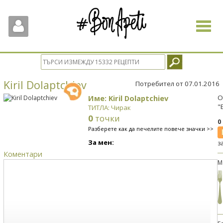
Toggle
navigat
Kiril Dolaptchiev
Потребител от 07.01.2016
Име: Kiril Dolaptchiev
О
"
ТИТЛА: Чирак
0
точки
0
Разберете как да печелите повече значки >>
За мен:
з
Коментари
М