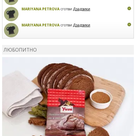
MARIYANA PETROVA
сготви
Дзадзики
MARIYANA PETROVA
сготви
Дзадзики
КАРДАШЕВ
коментира рецептата
Сьомга на фурна
ЛЮБОПИТНО
КАРДАШЕВ
коментира рецептата
Свински ребра с
печени картофи