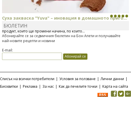
Суха закваска "Yuva" – иновация в домашното приго...
БЮЛЕТИН
Отскоро Лесафр България стартира предлагането на изцяло нов
продукт, който ще промени начина, по който...
Абонирайте се за седмичния бюлетин на Бон Апети и получавайте
най-новите рецепти и новини
E-mail:
Списък на всички потребители
|
Условия за ползване
|
Лични данни
|
Бисквитки
|
Реклама
|
За нас
|
Как да печелите точки
|
Карта на сайта