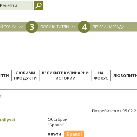
Рецепти
3
4
Й ТОЧКИ
>>
ПОЛУЧИ ТИТЛИ
>>
ПЕЧЕЛИ НАГРАДИ
ЛЮБИМИ
ВЕЛИКИТЕ КУЛИНАРНИ
НА
ЕПТИ
ЛЮБОПИТ
ПРОДУКТИ
ИСТОРИИ
ФОКУС
И
Потребител от 05.02.
haliyski
Общ брой
"Браво!":
0 пъти