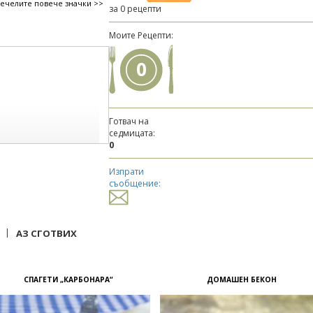
печелите повече значки >>
за 0 рецепти
Моите Рецепти:
0
Готвач на
седмицата:
0
Изпрати
съобщение:
|
АЗ СГОТВИХ
СПАГЕТИ „КАРБОНАРА“
ДОМАШЕН БЕКОН