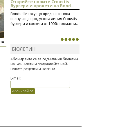
Открийте новите Croustis
бургери и крокети на Bond...
Bonduelle току-що представи нова
вълнуваща продуктова линия Croustis –
бургери и крокети от 100% ароматни...
яна
БЮЛЕТИН
Абонирайте се за седмичния бюлетин
на Бон Апети и получавайте най-
новите рецепти и новини
E-mail: