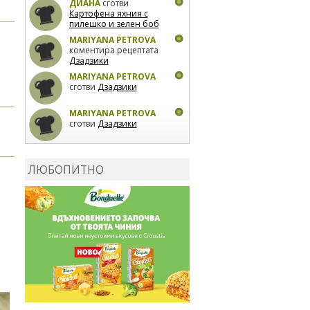
ДИАНА
сготви
Картофена яхния с
пилешко и зелен боб
MARIYANA PETROVA
коментира рецептата
Дзадзики
MARIYANA PETROVA
сготви
Дзадзики
MARIYANA PETROVA
сготви
Дзадзики
КАРДАШЕВ
коментира
рецептата
Сьомга на
ЛЮБОПИТНО
фурна
КАРДАШЕВ
коментира
рецептата
Свински
ребра с печени
картофи