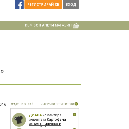
РЕГИСТРИРАЙ СЕ
ВХОД
КЪМ
БОН АПЕТИ
МАГАЗИН
НО
2016
227
ДУШИ ОНЛАЙН
>>ВСИЧКИ ПОТРЕБИТЕЛИ
ДИАНА
коментира
рецептата
Картофена
яхния с пилешко и
зелен боб