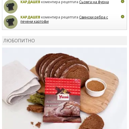
КАРДАШЕВ
коментира рецептата
Сьомга на фурна
КАРДАШЕВ
коментира рецептата
Свински ребра с
печени картофи
ВЛАДИМИРА
сготви
Пилешко с бяло вино и лимон
ЛЮБОПИТНО
MARINA_VITA
коментира рецептата
Киноа със
зеленчуци