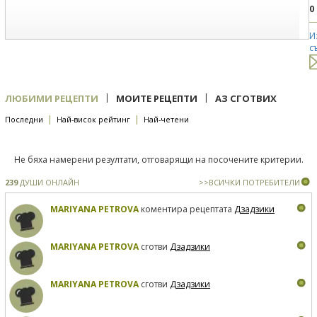
0
И
с
|
|
ЛЮБИМИ РЕЦЕПТИ
МОИТЕ РЕЦЕПТИ
АЗ СГОТВИХ
|
|
Последни
Най-висок рейтинг
Най-четени
Не бяха намерени резултати, отговарящи на посочените критерии.
239
ДУШИ ОНЛАЙН
>>ВСИЧКИ ПОТРЕБИТЕЛИ
MARIYANA PETROVA
коментира рецептата
Дзадзики
MARIYANA PETROVA
сготви
Дзадзики
MARIYANA PETROVA
сготви
Дзадзики