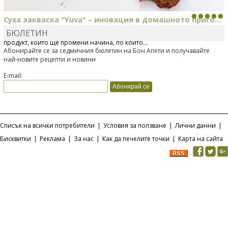
Суха закваска "Yuva" – иновация в домашното приго...
БЮЛЕТИН
Отскоро Лесафр България стартира предлагането на изцяло нов
продукт, който ще промени начина, по който...
Абонирайте се за седмичния бюлетин на Бон Апети и получавайте
най-новите рецепти и новини
E-mail:
Списък на всички потребители
|
Условия за ползване
|
Лични данни
|
Бисквитки
|
Реклама
|
За нас
|
Как да печелите точки
|
Карта на сайта