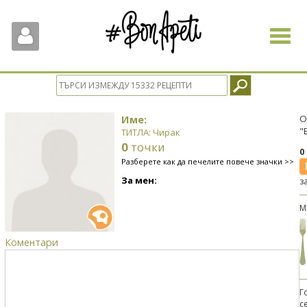
Toggle
navigat
Име:
О
"
ТИТЛА: Чирак
0
точки
0
Разберете как да печелите повече значки >>
За мен:
з
М
Коментари
Г
с