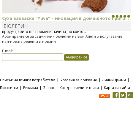
Суха закваска "Yuva" – иновация в домашното приго...
БЮЛЕТИН
Отскоро Лесафр България стартира предлагането на изцяло нов
продукт, който ще промени начина, по който...
Абонирайте се за седмичния бюлетин на Бон Апети и получавайте
най-новите рецепти и новини
E-mail:
Списък на всички потребители
|
Условия за ползване
|
Лични данни
|
Бисквитки
|
Реклама
|
За нас
|
Как да печелите точки
|
Карта на сайта