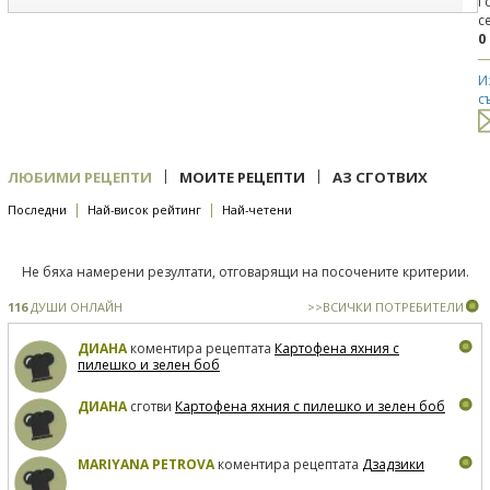
Г
с
0
И
с
|
|
ЛЮБИМИ РЕЦЕПТИ
МОИТЕ РЕЦЕПТИ
АЗ СГОТВИХ
|
|
Последни
Най-висок рейтинг
Най-четени
Не бяха намерени резултати, отговарящи на посочените критерии.
116
ДУШИ ОНЛАЙН
>>ВСИЧКИ ПОТРЕБИТЕЛИ
ДИАНА
коментира рецептата
Картофена яхния с
пилешко и зелен боб
ДИАНА
сготви
Картофена яхния с пилешко и зелен боб
MARIYANA PETROVA
коментира рецептата
Дзадзики