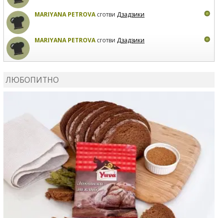
MARIYANA PETROVA
сготви
Дзадзики
MARIYANA PETROVA
сготви
Дзадзики
КАРДАШЕВ
коментира рецептата
Сьомга на фурна
ЛЮБОПИТНО
КАРДАШЕВ
коментира рецептата
Свински ребра с
печени картофи