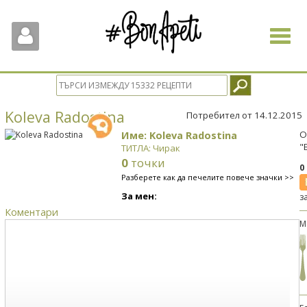
Toggle
navigat
Koleva Radostina
Потребител от 14.12.2015
Име: Koleva Radostina
О
"
ТИТЛА: Чирак
0
точки
0
Разберете как да печелите повече значки >>
За мен:
з
Коментари
М