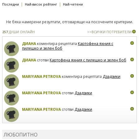
|
|
Последни
Най-висок рейтинг
Най-четени
Не бяха намерени резултати, отговарящи на посочените критерии.
257
ДУШИ ОНЛАЙН
>>ВСИЧКИ ПОТРЕБИТЕЛИ
ДИАНА
коментира рецептата
Картофена яхния с
пилешко и зелен боб
ДИАНА
сготви
Картофена яхния с пилешко и зелен боб
MARIYANA PETROVA
коментира рецептата
Дзадзики
MARIYANA PETROVA
сготви
Дзадзики
MARIYANA PETROVA
сготви
Дзадзики
КАРДАШЕВ
коментира рецептата
Сьомга на фурна
ЛЮБОПИТНО