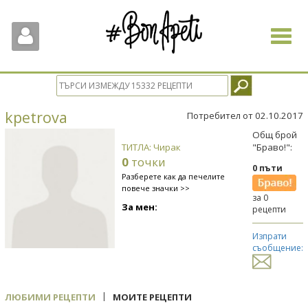
Toggle
navigat
kpetrova
Потребител от 02.10.2017
Общ брой
ТИТЛА: Чирак
"Браво!":
0
точки
0 пъти
Разберете как да печелите
повече значки >>
за 0
За мен:
рецепти
Изпрати
съобщение:
|
ЛЮБИМИ РЕЦЕПТИ
МОИТЕ РЕЦЕПТИ