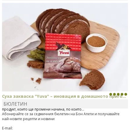
КАРДАШЕВ
коментира рецептата
Свински ребра с
печени картофи
Суха закваска "Yuva" – иновация в домашното приго...
БЮЛЕТИН
Отскоро Лесафр България стартира предлагането на изцяло нов
продукт, който ще промени начина, по който...
Абонирайте се за седмичния бюлетин на Бон Апети и получавайте
най-новите рецепти и новини
E-mail: