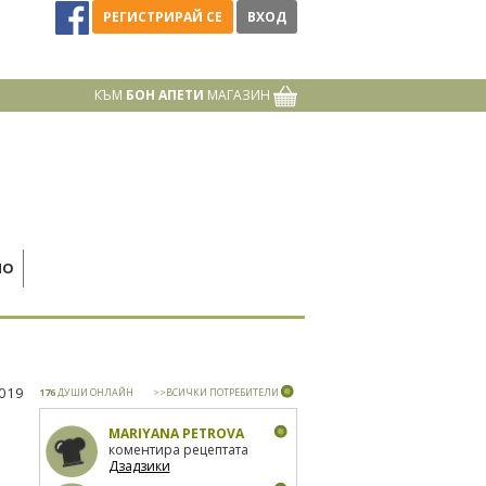
РЕГИСТРИРАЙ СЕ
ВХОД
КЪМ
БОН АПЕТИ
МАГАЗИН
НО
2019
176
ДУШИ ОНЛАЙН
>>ВСИЧКИ ПОТРЕБИТЕЛИ
MARIYANA PETROVA
коментира рецептата
Дзадзики