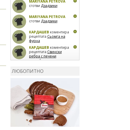
MARIYANA PETROVA
сготви
Дзадзики
MARIYANA PETROVA
сготви
Дзадзики
КАРДАШЕВ
коментира
рецептата
Сьомга на
фурна
КАРДАШЕВ
коментира
рецептата
Свински
ребра с печени
картофи
ВЛАДИМИРА
сготви
Пилешко с бяло вино и
ЛЮБОПИТНО
лимон
MARINA_VITA
коментира рецептата
Киноа със зеленчуци