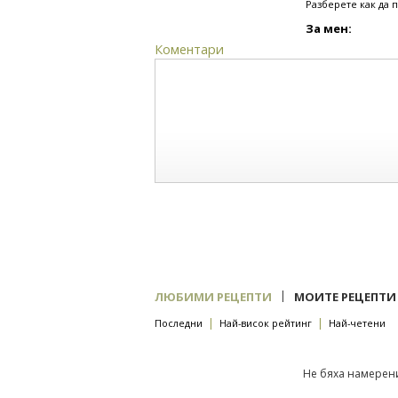
Разберете как да 
За мен:
Коментари
|
ЛЮБИМИ РЕЦЕПТИ
МОИТЕ РЕЦЕПТИ
|
|
Последни
Най-висок рейтинг
Най-четени
Не бяха намерени