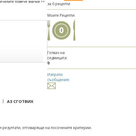
печелите повече значки >>
за 0 рецепти
Моите Рецепти:
0
Готвач на
седмицата:
0
Изпрати
съобщение:
|
АЗ СГОТВИХ
 резултати, отговарящи на посочените критерии.