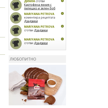
ДИАНА
сготви
Картофена яхния с
пилешко и зелен боб
MARIYANA PETROVA
коментира рецептата
Дзадзики
MARIYANA PETROVA
сготви
Дзадзики
MARIYANA PETROVA
сготви
Дзадзики
КАРДАШЕВ
коментира
рецептата
Сьомга на
ЛЮБОПИТНО
фурна
КАРДАШЕВ
коментира
рецептата
Свински
ребра с печени
картофи