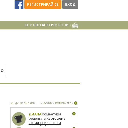
РЕГИСТРИРАЙ СЕ
ВХОД
КЪМ
БОН АПЕТИ
МАГАЗИН
НО
201
ДУШИ ОНЛАЙН
>>ВСИЧКИ ПОТРЕБИТЕЛИ
ДИАНА
коментира
рецептата
Картофена
яхния с пилешко и
зелен боб