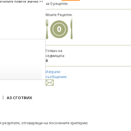
печелите повече значки >>
за 0 рецепти
Моите Рецепти:
0
Готвач на
седмицата:
0
Изпрати
съобщение:
|
АЗ СГОТВИХ
 резултати, отговарящи на посочените критерии.