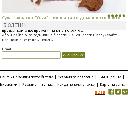
Суха закваска "Yuva" – иновация в домашното приго...
БЮЛЕТИН
Отскоро Лесафр България стартира предлагането на изцяло нов
продукт, който ще промени начина, по който...
Абонирайте се за седмичния бюлетин на Бон Апети и получавайте
най-новите рецепти и новини
E-mail:
Списък на всички потребители
|
Условия за ползване
|
Лични данни
|
Бисквитки
|
Реклама
|
За нас
|
Как да печелите точки
|
Карта на сайта