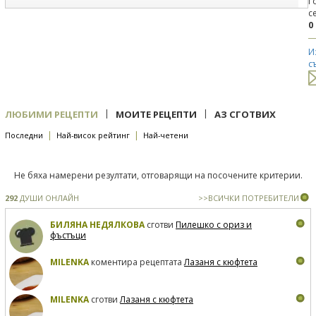
Г
с
0
И
с
|
|
ЛЮБИМИ РЕЦЕПТИ
МОИТЕ РЕЦЕПТИ
АЗ СГОТВИХ
|
|
Последни
Най-висок рейтинг
Най-четени
Не бяха намерени резултати, отговарящи на посочените критерии.
292
ДУШИ ОНЛАЙН
>>ВСИЧКИ ПОТРЕБИТЕЛИ
БИЛЯНА НЕДЯЛКОВА
сготви
Пилешко с ориз и
фъстъци
MILENKA
коментира рецептата
Лазаня с кюфтета
MILENKA
сготви
Лазаня с кюфтета