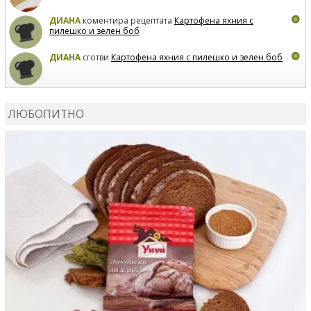
ДИАНА
коментира рецептата
Картофена яхния с
пилешко и зелен боб
ДИАНА
сготви
Картофена яхния с пилешко и зелен боб
MARIYANA PETROVA
коментира рецептата
Дзадзики
ЛЮБОПИТНО
MARIYANA PETROVA
сготви
Дзадзики