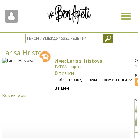
Toggle
navigat
Larisa Hristova
Име: Larisa Hristova
О
"
ТИТЛА: Чирак
0
точки
0
Разберете как да печелите повече значки >>
За мен:
з
Коментари
М