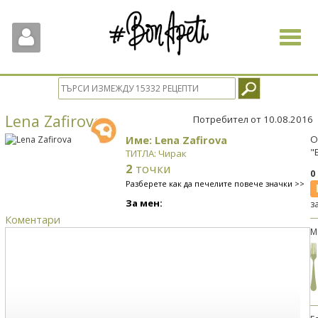
Toggle
navigat
Lena Zafirova
Потребител от 10.08.2016
Име: Lena Zafirova
О
"
ТИТЛА: Чирак
2
точки
0
Разберете как да печелите повече значки >>
За мен:
з
Коментари
М