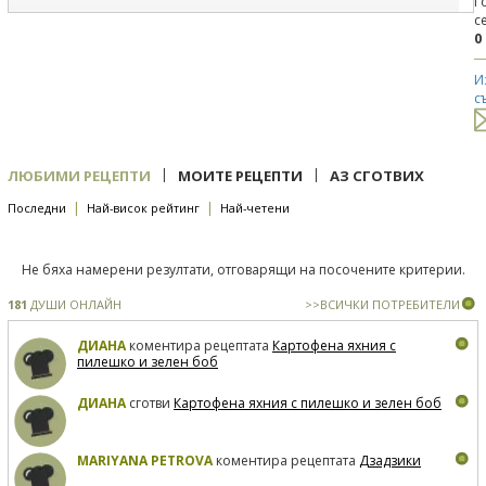
Г
с
0
И
с
|
|
ЛЮБИМИ РЕЦЕПТИ
МОИТЕ РЕЦЕПТИ
АЗ СГОТВИХ
|
|
Последни
Най-висок рейтинг
Най-четени
Не бяха намерени резултати, отговарящи на посочените критерии.
181
ДУШИ ОНЛАЙН
>>ВСИЧКИ ПОТРЕБИТЕЛИ
ДИАНА
коментира рецептата
Картофена яхния с
пилешко и зелен боб
ДИАНА
сготви
Картофена яхния с пилешко и зелен боб
MARIYANA PETROVA
коментира рецептата
Дзадзики