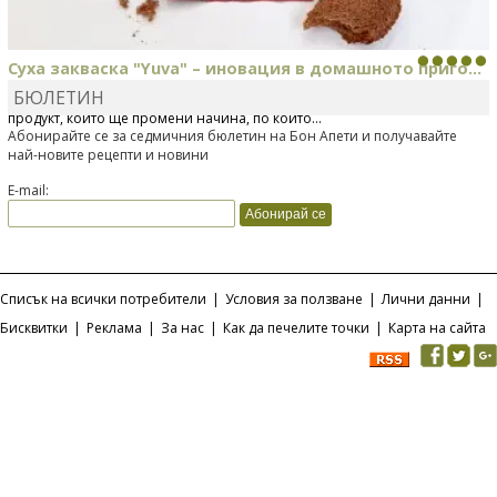
Суха закваска "Yuva" – иновация в домашното приго...
БЮЛЕТИН
Отскоро Лесафр България стартира предлагането на изцяло нов
продукт, който ще промени начина, по който...
Абонирайте се за седмичния бюлетин на Бон Апети и получавайте
най-новите рецепти и новини
E-mail:
Списък на всички потребители
|
Условия за ползване
|
Лични данни
|
Бисквитки
|
Реклама
|
За нас
|
Как да печелите точки
|
Карта на сайта