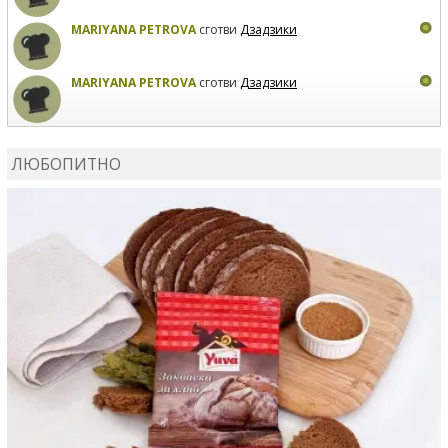
MARIYANA PETROVA
сготви
Дзадзики
MARIYANA PETROVA
сготви
Дзадзики
КАРДАШЕВ
коментира рецептата
Сьомга на фурна
ЛЮБОПИТНО
КАРДАШЕВ
коментира рецептата
Свински ребра с
печени картофи