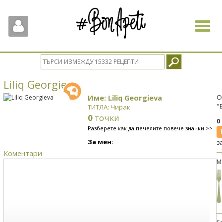
Toggle
navigat
Liliq Georgieva
Име: Liliq Georgieva
О
"
ТИТЛА: Чирак
0
точки
0
Разберете как да печелите повече значки >>
За мен:
з
Коментари
М