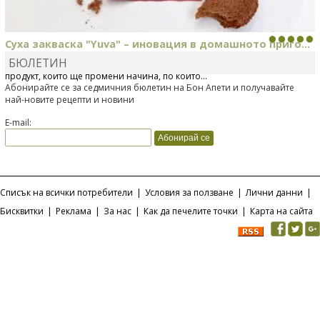
Суха закваска "Yuva" – иновация в домашното приго...
БЮЛЕТИН
Отскоро Лесафр България стартира предлагането на изцяло нов
продукт, който ще промени начина, по който...
Абонирайте се за седмичния бюлетин на Бон Апети и получавайте
най-новите рецепти и новини
E-mail:
Списък на всички потребители
|
Условия за ползване
|
Лични данни
|
Бисквитки
|
Реклама
|
За нас
|
Как да печелите точки
|
Карта на сайта