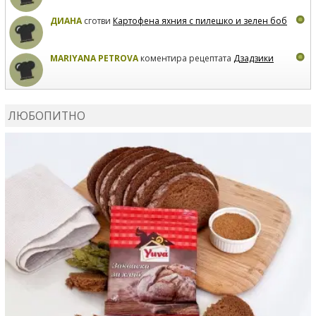
ДИАНА
сготви
Картофена яхния с пилешко и зелен боб
MARIYANA PETROVA
коментира рецептата
Дзадзики
MARIYANA PETROVA
сготви
Дзадзики
ЛЮБОПИТНО
MARIYANA PETROVA
сготви
Дзадзики