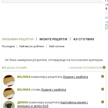
Г
с
0
И
с
|
|
ЛЮБИМИ РЕЦЕПТИ
МОИТЕ РЕЦЕПТИ
АЗ СГОТВИХ
|
|
Последни
Най-висок рейтинг
Най-четени
Не бяха намерени резултати, отговарящи на посочените критерии.
311
ДУШИ ОНЛАЙН
>>ВСИЧКИ ПОТРЕБИТЕЛИ
MILENKA
коментира рецептата
Лазаня с кюфтета
MILENKA
сготви
Лазаня с кюфтета
ДИАНА
коментира рецептата
Картофена яхния с
пилешко и зелен боб