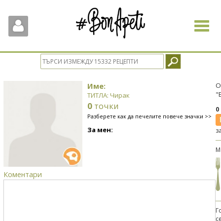
Toggle
navigat
Име:
О
"
ТИТЛА: Чирак
0
точки
0
Разберете как да печелите повече значки >>
За мен:
з
М
Коментари
Г
с