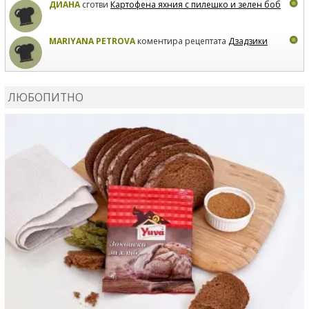
ДИАНА
сготви
Картофена яхния с пилешко и зелен боб
MARIYANA PETROVA
коментира рецептата
Дзадзики
MARIYANA PETROVA
сготви
Дзадзики
ЛЮБОПИТНО
MARIYANA PETROVA
сготви
Дзадзики