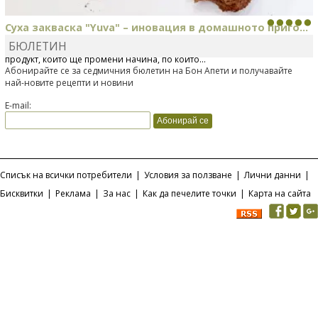
Суха закваска "Yuva" – иновация в домашното приго...
БЮЛЕТИН
Отскоро Лесафр България стартира предлагането на изцяло нов
продукт, който ще промени начина, по който...
Абонирайте се за седмичния бюлетин на Бон Апети и получавайте
най-новите рецепти и новини
E-mail:
Списък на всички потребители
|
Условия за ползване
|
Лични данни
|
Бисквитки
|
Реклама
|
За нас
|
Как да печелите точки
|
Карта на сайта