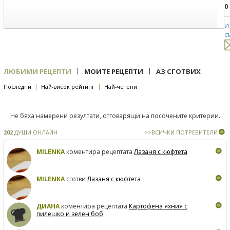
0
И
с
|
|
ЛЮБИМИ РЕЦЕПТИ
МОИТЕ РЕЦЕПТИ
АЗ СГОТВИХ
|
|
Последни
Най-висок рейтинг
Най-четени
Не бяха намерени резултати, отговарящи на посочените критерии.
202
ДУШИ ОНЛАЙН
>>ВСИЧКИ ПОТРЕБИТЕЛИ
MILENKA
коментира рецептата
Лазаня с кюфтета
MILENKA
сготви
Лазаня с кюфтета
ДИАНА
коментира рецептата
Картофена яхния с
пилешко и зелен боб