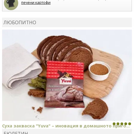
печени картофи
ВЛАДИМИРА
сготви
Пилешко с бяло вино и лимон
ЛЮБОПИТНО
MARINA_VITA
коментира рецептата
Киноа със
зеленчуци
Суха закваска "Yuva" – иновация в домашното приго...
БЮЛЕТИН