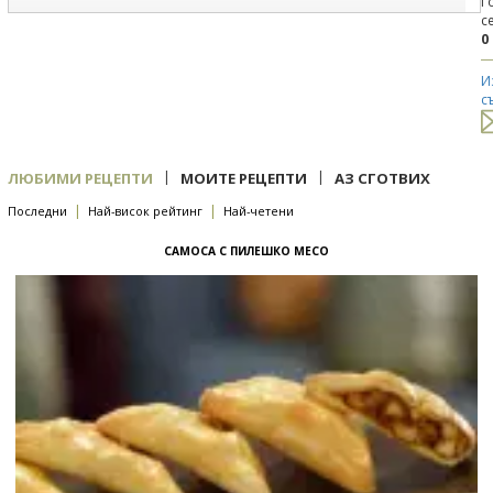
Г
с
0
И
с
|
|
ЛЮБИМИ РЕЦЕПТИ
МОИТЕ РЕЦЕПТИ
АЗ СГОТВИХ
|
|
Последни
Най-висок рейтинг
Най-четени
САМОСА С ПИЛЕШКО МЕСО