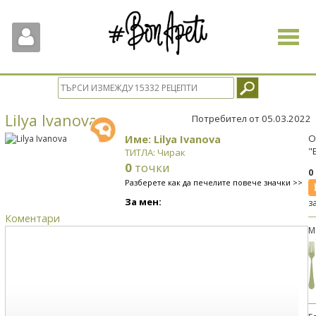
Toggle
navigat
Lilya Ivanova
Потребител от 05.03.2022
Име: Lilya Ivanova
О
"
ТИТЛА: Чирак
0
точки
0
Разберете как да печелите повече значки >>
За мен:
з
Коментари
М