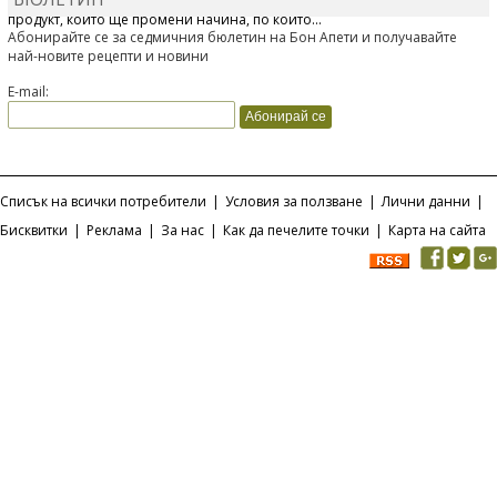
Отскоро Лесафр България стартира предлагането на изцяло нов
продукт, който ще промени начина, по който...
Абонирайте се за седмичния бюлетин на Бон Апети и получавайте
най-новите рецепти и новини
E-mail:
Списък на всички потребители
|
Условия за ползване
|
Лични данни
|
Бисквитки
|
Реклама
|
За нас
|
Как да печелите точки
|
Карта на сайта