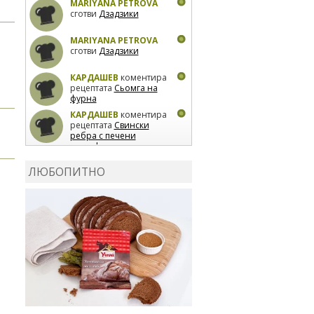
MARIYANA PETROVA
сготви
Дзадзики
MARIYANA PETROVA
сготви
Дзадзики
КАРДАШЕВ
коментира
рецептата
Сьомга на
фурна
КАРДАШЕВ
коментира
рецептата
Свински
ребра с печени
картофи
ВЛАДИМИРА
сготви
Пилешко с бяло вино и
ЛЮБОПИТНО
лимон
MARINA_VITA
коментира рецептата
Киноа със зеленчуци