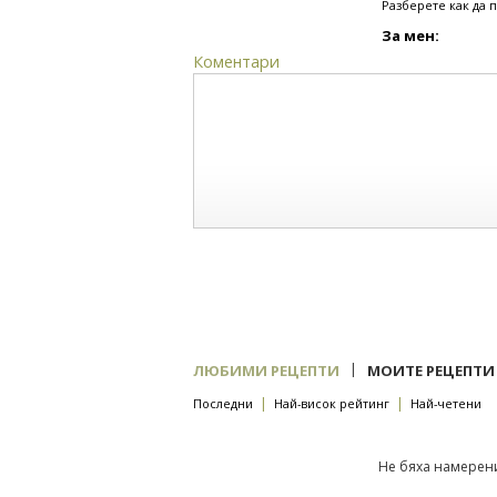
Разберете как да 
За мен:
Коментари
|
ЛЮБИМИ РЕЦЕПТИ
МОИТЕ РЕЦЕПТИ
|
|
Последни
Най-висок рейтинг
Най-четени
Не бяха намерени