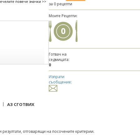
печелите повече значки >>
за 0 рецепти
Моите Рецепти:
0
Готвач на
седмицата:
0
Изпрати
съобщение:
|
АЗ СГОТВИХ
 резултати, отговарящи на посочените критерии.