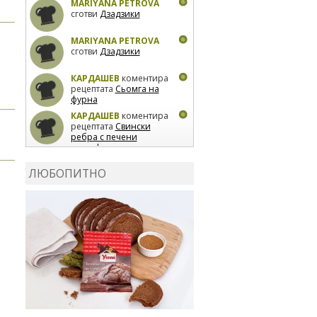
MARIYANA PETROVA
сготви
Дзадзики
MARIYANA PETROVA
сготви
Дзадзики
КАРДАШЕВ
коментира
рецептата
Сьомга на
фурна
КАРДАШЕВ
коментира
рецептата
Свински
ребра с печени
картофи
ВЛАДИМИРА
сготви
Пилешко с бяло вино и
ЛЮБОПИТНО
лимон
MARINA_VITA
коментира рецептата
Киноа със зеленчуци