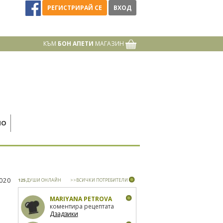
РЕГИСТРИРАЙ СЕ
ВХОД
КЪМ
БОН АПЕТИ
МАГАЗИН
НО
2020
125
ДУШИ ОНЛАЙН
>>ВСИЧКИ ПОТРЕБИТЕЛИ
MARIYANA PETROVA
коментира рецептата
Дзадзики