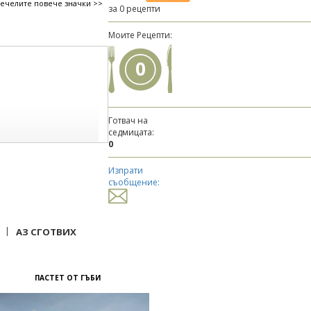
печелите повече значки >>
за 0 рецепти
Моите Рецепти:
0
Готвач на
седмицата:
0
Изпрати
съобщение:
|
АЗ СГОТВИХ
ПАСТЕТ ОТ ГЪБИ