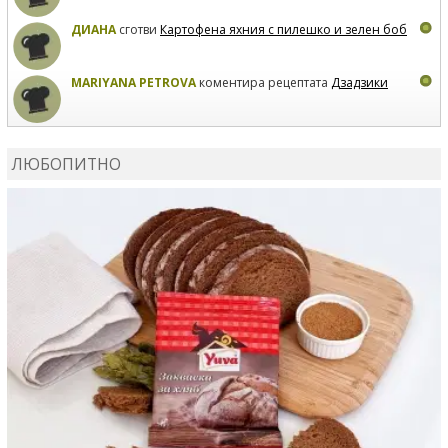
ДИАНА
сготви
Картофена яхния с пилешко и зелен боб
MARIYANA PETROVA
коментира рецептата
Дзадзики
MARIYANA PETROVA
сготви
Дзадзики
ЛЮБОПИТНО
MARIYANA PETROVA
сготви
Дзадзики