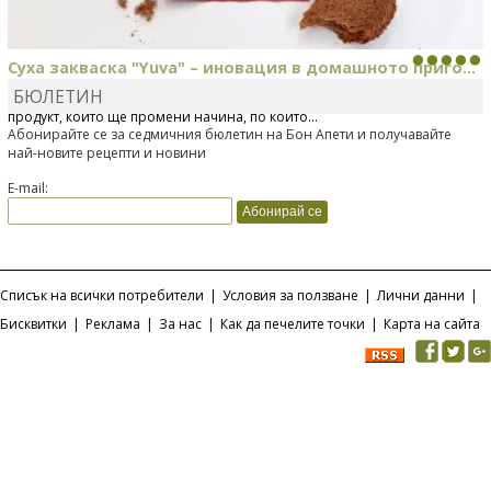
Суха закваска "Yuva" – иновация в домашното приго...
БЮЛЕТИН
Отскоро Лесафр България стартира предлагането на изцяло нов
продукт, който ще промени начина, по който...
Абонирайте се за седмичния бюлетин на Бон Апети и получавайте
най-новите рецепти и новини
E-mail:
Списък на всички потребители
|
Условия за ползване
|
Лични данни
|
Бисквитки
|
Реклама
|
За нас
|
Как да печелите точки
|
Карта на сайта