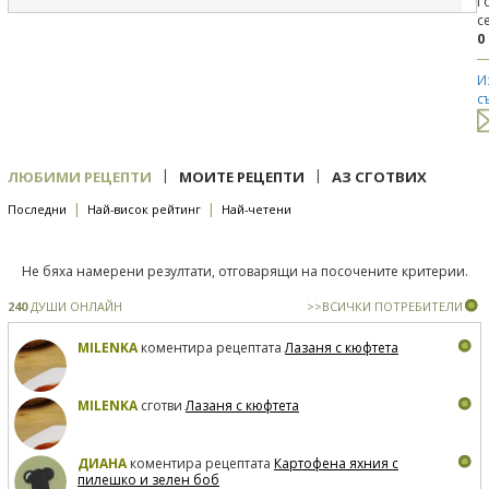
Г
с
0
И
с
|
|
ЛЮБИМИ РЕЦЕПТИ
МОИТЕ РЕЦЕПТИ
АЗ СГОТВИХ
|
|
Последни
Най-висок рейтинг
Най-четени
Не бяха намерени резултати, отговарящи на посочените критерии.
240
ДУШИ ОНЛАЙН
>>ВСИЧКИ ПОТРЕБИТЕЛИ
MILENKA
коментира рецептата
Лазаня с кюфтета
MILENKA
сготви
Лазаня с кюфтета
ДИАНА
коментира рецептата
Картофена яхния с
пилешко и зелен боб