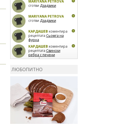
MARIYANA PETROVA
сготви
Дзадзики
MARIYANA PETROVA
сготви
Дзадзики
КАРДАШЕВ
коментира
рецептата
Сьомга на
фурна
КАРДАШЕВ
коментира
рецептата
Свински
ребра с печени
картофи
ВЛАДИМИРА
сготви
Пилешко с бяло вино и
ЛЮБОПИТНО
лимон
MARINA_VITA
коментира рецептата
Киноа със зеленчуци