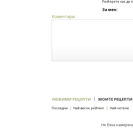
Разберете как да 
За мен:
Коментари
|
ЛЮБИМИ РЕЦЕПТИ
МОИТЕ РЕЦЕПТИ
|
|
Последни
Най-висок рейтинг
Най-четени
Не бяха намерени