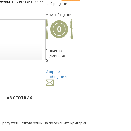
печелите повече значки >>
за 0 рецепти
Моите Рецепти:
0
Готвач на
седмицата:
0
Изпрати
съобщение:
|
АЗ СГОТВИХ
 резултати, отговарящи на посочените критерии.