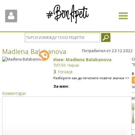
Toggle
navigat
Madlena Balabanova
Потребител от 23.12.2022
Име: Madlena Balabanova
О
"
ТИТЛА: Чирак
3
точки
0
Разберете как да печелите повече значки >>
За мен:
з
Коментари
М