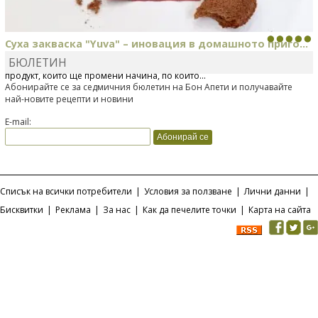
Суха закваска "Yuva" – иновация в домашното приго...
БЮЛЕТИН
Отскоро Лесафр България стартира предлагането на изцяло нов
продукт, който ще промени начина, по който...
Абонирайте се за седмичния бюлетин на Бон Апети и получавайте
най-новите рецепти и новини
E-mail:
Списък на всички потребители
|
Условия за ползване
|
Лични данни
|
Бисквитки
|
Реклама
|
За нас
|
Как да печелите точки
|
Карта на сайта