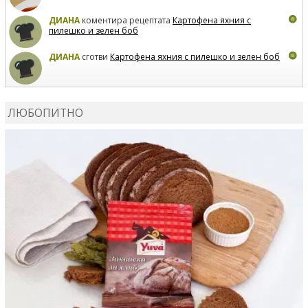
ДИАНА
коментира рецептата
Картофена яхния с
пилешко и зелен боб
ДИАНА
сготви
Картофена яхния с пилешко и зелен боб
MARIYANA PETROVA
коментира рецептата
Дзадзики
ЛЮБОПИТНО
MARIYANA PETROVA
сготви
Дзадзики