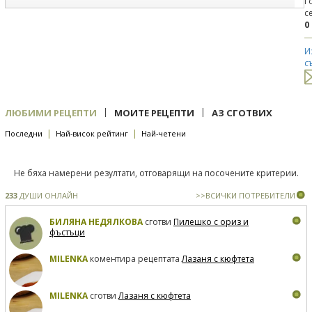
Г
с
0
И
с
|
|
ЛЮБИМИ РЕЦЕПТИ
МОИТЕ РЕЦЕПТИ
АЗ СГОТВИХ
|
|
Последни
Най-висок рейтинг
Най-четени
Не бяха намерени резултати, отговарящи на посочените критерии.
233
ДУШИ ОНЛАЙН
>>ВСИЧКИ ПОТРЕБИТЕЛИ
БИЛЯНА НЕДЯЛКОВА
сготви
Пилешко с ориз и
фъстъци
MILENKA
коментира рецептата
Лазаня с кюфтета
MILENKA
сготви
Лазаня с кюфтета