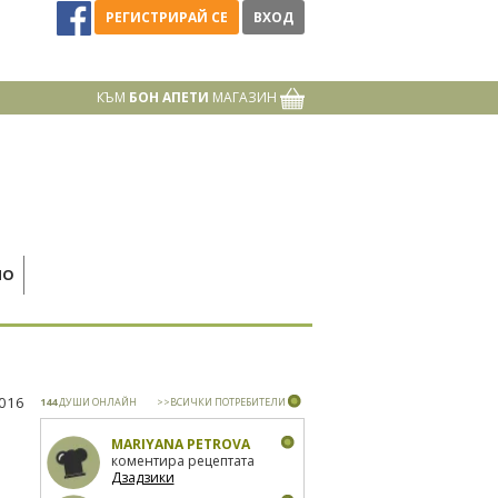
РЕГИСТРИРАЙ СЕ
ВХОД
КЪМ
БОН АПЕТИ
МАГАЗИН
НО
2016
144
ДУШИ ОНЛАЙН
>>ВСИЧКИ ПОТРЕБИТЕЛИ
MARIYANA PETROVA
коментира рецептата
Дзадзики