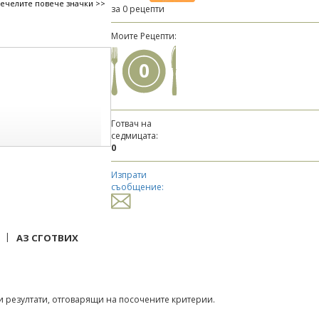
печелите повече значки >>
за 0 рецепти
Моите Рецепти:
0
Готвач на
седмицата:
0
Изпрати
съобщение:
|
АЗ СГОТВИХ
 резултати, отговарящи на посочените критерии.