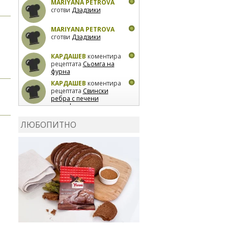
MARIYANA PETROVA
сготви
Дзадзики
MARIYANA PETROVA
сготви
Дзадзики
КАРДАШЕВ
коментира
рецептата
Сьомга на
фурна
КАРДАШЕВ
коментира
рецептата
Свински
ребра с печени
картофи
ВЛАДИМИРА
сготви
Пилешко с бяло вино и
ЛЮБОПИТНО
лимон
MARINA_VITA
коментира рецептата
Киноа със зеленчуци