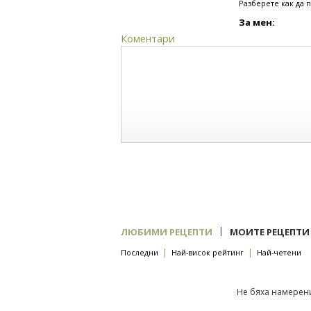
Разберете как да 
За мен:
Коментари
|
ЛЮБИМИ РЕЦЕПТИ
МОИТЕ РЕЦЕПТИ
|
|
Последни
Най-висок рейтинг
Най-четени
Не бяха намерени