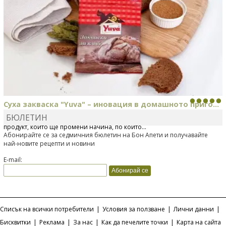
Суха закваска "Yuva" – иновация в домашното приго...
БЮЛЕТИН
Отскоро Лесафр България стартира предлагането на изцяло нов
продукт, който ще промени начина, по който...
Абонирайте се за седмичния бюлетин на Бон Апети и получавайте
най-новите рецепти и новини
E-mail:
Списък на всички потребители
|
Условия за ползване
|
Лични данни
|
Бисквитки
|
Реклама
|
За нас
|
Как да печелите точки
|
Карта на сайта