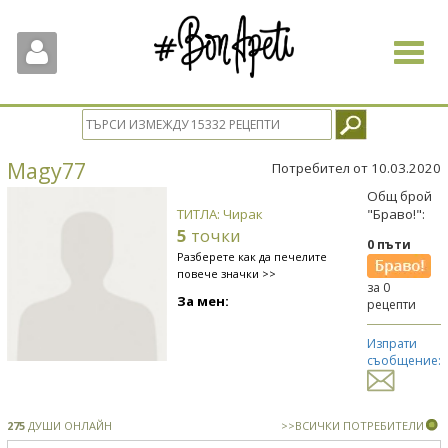
Toggle
navigat
Magy77
Потребител от 10.03.2020
Общ брой
ТИТЛА: Чирак
"Браво!":
5
точки
0 пъти
Разберете как да печелите
повече значки >>
за 0
За мен:
рецепти
Изпрати
съобщение:
275
ДУШИ ОНЛАЙН
>>ВСИЧКИ ПОТРЕБИТЕЛИ