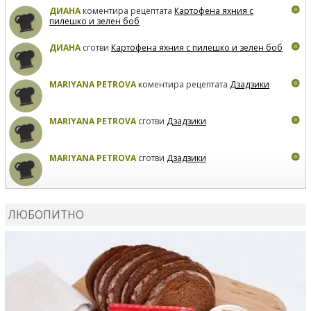
ДИАНА
коментира рецептата
Картофена яхния с
пилешко и зелен боб
ДИАНА
сготви
Картофена яхния с пилешко и зелен боб
MARIYANA PETROVA
коментира рецептата
Дзадзики
MARIYANA PETROVA
сготви
Дзадзики
MARIYANA PETROVA
сготви
Дзадзики
КАРДАШЕВ
коментира рецептата
Сьомга на фурна
ЛЮБОПИТНО
КАРДАШЕВ
коментира рецептата
Свински ребра с
печени картофи