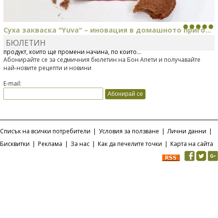
Суха закваска "Yuva" – иновация в домашното приго...
БЮЛЕТИН
Отскоро Лесафр България стартира предлагането на изцяло нов
продукт, който ще промени начина, по който...
Абонирайте се за седмичния бюлетин на Бон Апети и получавайте
най-новите рецепти и новини
E-mail:
Списък на всички потребители
|
Условия за ползване
|
Лични данни
|
Бисквитки
|
Реклама
|
За нас
|
Как да печелите точки
|
Карта на сайта