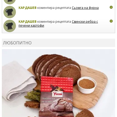
КАРДАШЕВ
коментира рецептата
Сьомга на фурна
КАРДАШЕВ
коментира рецептата
Свински ребра с
печени картофи
ВЛАДИМИРА
сготви
Пилешко с бяло вино и лимон
ЛЮБОПИТНО
MARINA_VITA
коментира рецептата
Киноа със
зеленчуци