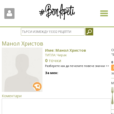
Toggle
navigat
Манол Христов
Име: Манол Христов
О
"
ТИТЛА: Чирак
0
точки
0
Разберете как да печелите повече значки >>
За мен:
з
М
Коментари