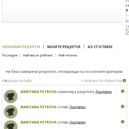
Г
с
0
И
с
|
|
ЛЮБИМИ РЕЦЕПТИ
МОИТЕ РЕЦЕПТИ
АЗ СГОТВИХ
|
|
Последни
Най-висок рейтинг
Най-четени
Не бяха намерени резултати, отговарящи на посочените критерии.
176
ДУШИ ОНЛАЙН
>>ВСИЧКИ ПОТРЕБИТЕЛИ
MARIYANA PETROVA
коментира рецептата
Дзадзики
MARIYANA PETROVA
сготви
Дзадзики
MARIYANA PETROVA
сготви
Дзадзики