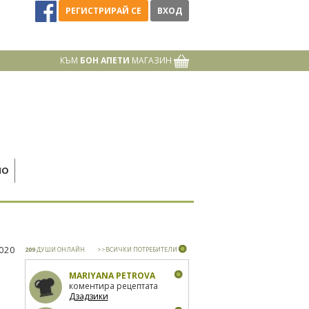
РЕГИСТРИРАЙ СЕ
ВХОД
КЪМ
БОН АПЕТИ
МАГАЗИН
НО
2020
209
ДУШИ ОНЛАЙН
>>ВСИЧКИ ПОТРЕБИТЕЛИ
MARIYANA PETROVA
коментира рецептата
Дзадзики