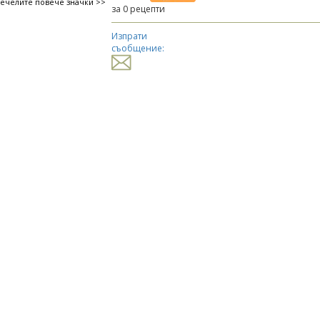
печелите повече значки >>
за 0 рецепти
Изпрати
съобщение: