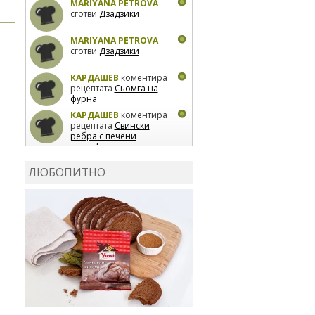
MARIYANA PETROVA
сготви
Дзадзики
MARIYANA PETROVA
сготви
Дзадзики
КАРДАШЕВ
коментира
рецептата
Сьомга на
фурна
КАРДАШЕВ
коментира
рецептата
Свински
ребра с печени
картофи
ВЛАДИМИРА
сготви
Пилешко с бяло вино и
ЛЮБОПИТНО
лимон
MARINA_VITA
коментира рецептата
Киноа със зеленчуци