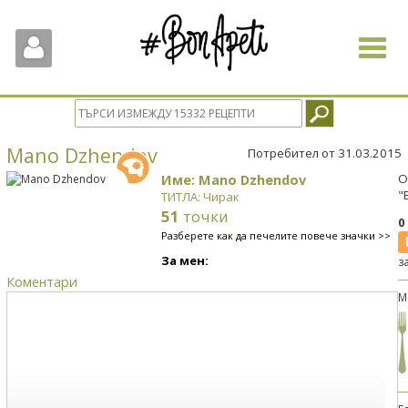
Toggle
navigat
Mano Dzhendov
Потребител от 31.03.2015
Име: Mano Dzhendov
О
"
ТИТЛА: Чирак
51
точки
0
Разберете как да печелите повече значки >>
За мен:
з
Коментари
М