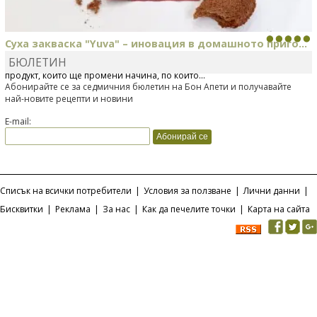
Суха закваска "Yuva" – иновация в домашното приго...
БЮЛЕТИН
Отскоро Лесафр България стартира предлагането на изцяло нов
продукт, който ще промени начина, по който...
Абонирайте се за седмичния бюлетин на Бон Апети и получавайте
най-новите рецепти и новини
E-mail:
Списък на всички потребители
|
Условия за ползване
|
Лични данни
|
Бисквитки
|
Реклама
|
За нас
|
Как да печелите точки
|
Карта на сайта