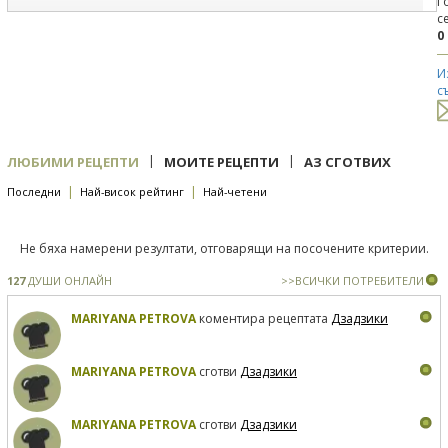
Г
с
0
И
с
|
|
ЛЮБИМИ РЕЦЕПТИ
МОИТЕ РЕЦЕПТИ
АЗ СГОТВИХ
|
|
Последни
Най-висок рейтинг
Най-четени
Не бяха намерени резултати, отговарящи на посочените критерии.
127
ДУШИ ОНЛАЙН
>>ВСИЧКИ ПОТРЕБИТЕЛИ
MARIYANA PETROVA
коментира рецептата
Дзадзики
MARIYANA PETROVA
сготви
Дзадзики
MARIYANA PETROVA
сготви
Дзадзики