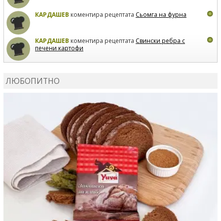
КАРДАШЕВ
коментира рецептата
Сьомга на фурна
КАРДАШЕВ
коментира рецептата
Свински ребра с
печени картофи
ВЛАДИМИРА
сготви
Пилешко с бяло вино и лимон
ЛЮБОПИТНО
MARINA_VITA
коментира рецептата
Киноа със
зеленчуци