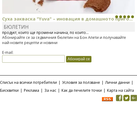
Суха закваска "Yuva" – иновация в домашното приго...
БЮЛЕТИН
Отскоро Лесафр България стартира предлагането на изцяло нов
продукт, който ще промени начина, по който...
Абонирайте се за седмичния бюлетин на Бон Апети и получавайте
най-новите рецепти и новини
E-mail:
Списък на всички потребители
|
Условия за ползване
|
Лични данни
|
Бисквитки
|
Реклама
|
За нас
|
Как да печелите точки
|
Карта на сайта