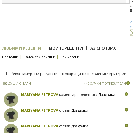
Г
с
0
И
с
|
|
ЛЮБИМИ РЕЦЕПТИ
МОИТЕ РЕЦЕПТИ
АЗ СГОТВИХ
|
|
Последни
Най-висок рейтинг
Най-четени
Не бяха намерени резултати, отговарящи на посочените критерии.
102
ДУШИ ОНЛАЙН
>>ВСИЧКИ ПОТРЕБИТЕЛИ
MARIYANA PETROVA
коментира рецептата
Дзадзики
MARIYANA PETROVA
сготви
Дзадзики
MARIYANA PETROVA
сготви
Дзадзики