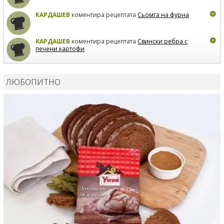
КАРДАШЕВ
коментира рецептата
Сьомга на фурна
КАРДАШЕВ
коментира рецептата
Свински ребра с
печени картофи
ВЛАДИМИРА
сготви
Пилешко с бяло вино и лимон
ЛЮБОПИТНО
MARINA_VITA
коментира рецептата
Киноа със
зеленчуци