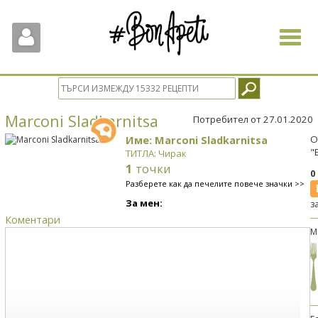
Toggle
navigat
Marconi Sladkarnitsa
Потребител от 27.01.2020
Име: Marconi Sladkarnitsa
О
"
ТИТЛА: Чирак
1
точки
0
Разберете как да печелите повече значки >>
За мен:
з
Коментари
М