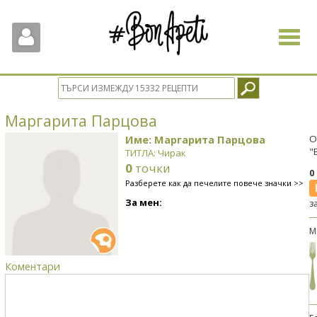
Toggle
navigat
Маргарита Парцова
Име: Маргарита Парцова
О
"
ТИТЛА: Чирак
0
точки
0
Разберете как да печелите повече значки >>
За мен:
з
М
Коментари