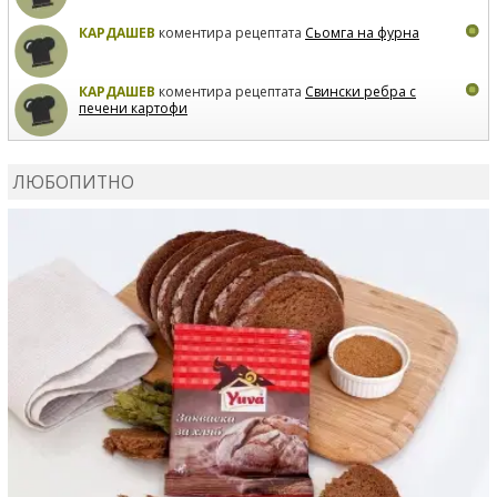
КАРДАШЕВ
коментира рецептата
Сьомга на фурна
КАРДАШЕВ
коментира рецептата
Свински ребра с
печени картофи
ВЛАДИМИРА
сготви
Пилешко с бяло вино и лимон
ЛЮБОПИТНО
MARINA_VITA
коментира рецептата
Киноа със
зеленчуци