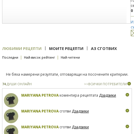
Г
с
0
И
с
|
|
ЛЮБИМИ РЕЦЕПТИ
МОИТЕ РЕЦЕПТИ
АЗ СГОТВИХ
|
|
Последни
Най-висок рейтинг
Най-четени
Не бяха намерени резултати, отговарящи на посочените критерии.
74
ДУШИ ОНЛАЙН
>>ВСИЧКИ ПОТРЕБИТЕЛИ
MARIYANA PETROVA
коментира рецептата
Дзадзики
MARIYANA PETROVA
сготви
Дзадзики
MARIYANA PETROVA
сготви
Дзадзики