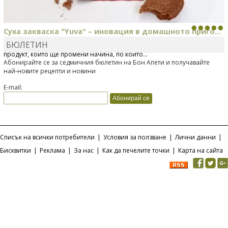
Суха закваска "Yuva" – иновация в домашното приго...
БЮЛЕТИН
Отскоро Лесафр България стартира предлагането на изцяло нов
продукт, който ще промени начина, по който...
Абонирайте се за седмичния бюлетин на Бон Апети и получавайте
най-новите рецепти и новини
E-mail:
Списък на всички потребители
|
Условия за ползване
|
Лични данни
|
Бисквитки
|
Реклама
|
За нас
|
Как да печелите точки
|
Карта на сайта