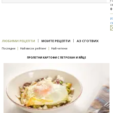
Г
с
0
И
с
|
|
ЛЮБИМИ РЕЦЕПТИ
МОИТЕ РЕЦЕПТИ
АЗ СГОТВИХ
|
|
Последни
Най-висок рейтинг
Най-четени
ПРОЛЕТНИ КАРТОФИ С ПЕТРОХАН И ЯЙЦЕ