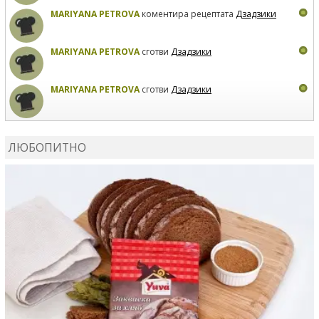
MARIYANA PETROVA
коментира рецептата
Дзадзики
MARIYANA PETROVA
сготви
Дзадзики
MARIYANA PETROVA
сготви
Дзадзики
КАРДАШЕВ
коментира рецептата
Сьомга на фурна
ЛЮБОПИТНО
КАРДАШЕВ
коментира рецептата
Свински ребра с
печени картофи