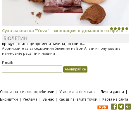
Суха закваска "Yuva" – иновация в домашното приго...
БЮЛЕТИН
Отскоро Лесафр България стартира предлагането на изцяло нов
продукт, който ще промени начина, по който...
Абонирайте се за седмичния бюлетин на Бон Апети и получавайте
най-новите рецепти и новини
E-mail:
Списък на всички потребители
|
Условия за ползване
|
Лични данни
|
Бисквитки
|
Реклама
|
За нас
|
Как да печелите точки
|
Карта на сайта