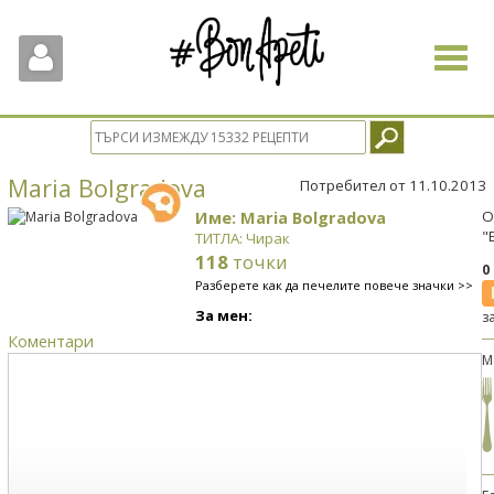
Toggle
navigat
Maria Bolgradova
Потребител от 11.10.2013
Име: Maria Bolgradova
О
"
ТИТЛА: Чирак
118
точки
0
Разберете как да печелите повече значки >>
За мен:
з
Коментари
М