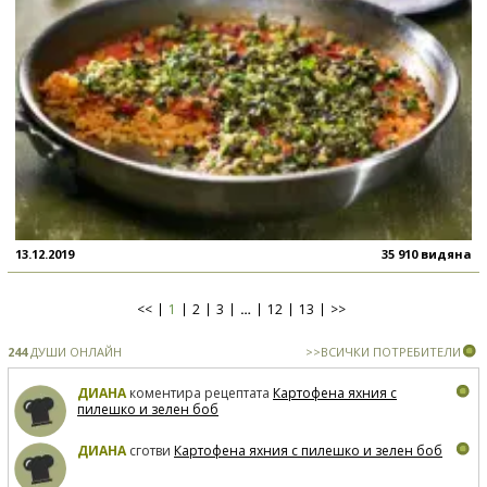
13.12.2019
35 910 видяна
<<
1
2
3
…
12
13
>>
244
ДУШИ ОНЛАЙН
>>ВСИЧКИ ПОТРЕБИТЕЛИ
ДИАНА
коментира рецептата
Картофена яхния с
пилешко и зелен боб
ДИАНА
сготви
Картофена яхния с пилешко и зелен боб