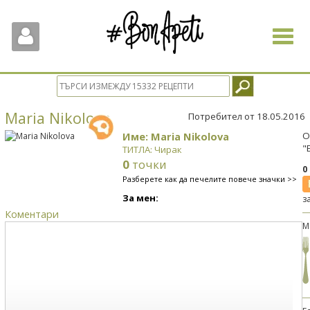
Toggle
navigat
Maria Nikolova
Потребител от 18.05.2016
Име: Maria Nikolova
О
"
ТИТЛА: Чирак
0
точки
0
Разберете как да печелите повече значки >>
За мен:
з
Коментари
М