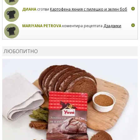
ДИАНА
сготви
Картофена яхния с пилешко и зелен боб
MARIYANA PETROVA
коментира рецептата
Дзадзики
MARIYANA PETROVA
сготви
Дзадзики
ЛЮБОПИТНО
MARIYANA PETROVA
сготви
Дзадзики