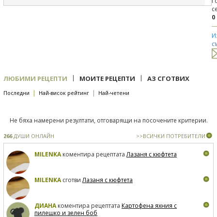
Г
с
0
И
с
|
|
ЛЮБИМИ РЕЦЕПТИ
МОИТЕ РЕЦЕПТИ
АЗ СГОТВИХ
|
|
Последни
Най-висок рейтинг
Най-четени
Не бяха намерени резултати, отговарящи на посочените критерии.
266
ДУШИ ОНЛАЙН
>>ВСИЧКИ ПОТРЕБИТЕЛИ
MILENKA
коментира рецептата
Лазаня с кюфтета
MILENKA
сготви
Лазаня с кюфтета
ДИАНА
коментира рецептата
Картофена яхния с
пилешко и зелен боб