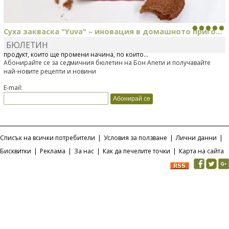
Суха закваска "Yuva" – иновация в домашното приго...
БЮЛЕТИН
Отскоро Лесафр България стартира предлагането на изцяло нов
продукт, който ще промени начина, по който...
Абонирайте се за седмичния бюлетин на Бон Апети и получавайте
най-новите рецепти и новини
E-mail:
Списък на всички потребители
|
Условия за ползване
|
Лични данни
|
Бисквитки
|
Реклама
|
За нас
|
Как да печелите точки
|
Карта на сайта