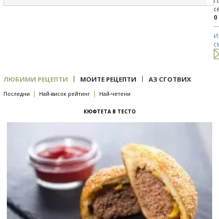
Г
с
0
И
с
|
|
ЛЮБИМИ РЕЦЕПТИ
МОИТЕ РЕЦЕПТИ
АЗ СГОТВИХ
|
|
Последни
Най-висок рейтинг
Най-четени
КЮФТЕТА В ТЕСТО