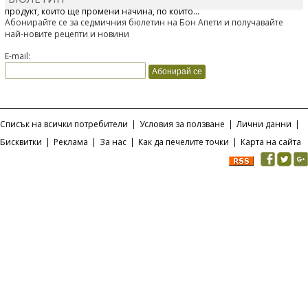
продукт, който ще промени начина, по който...
Абонирайте се за седмичния бюлетин на Бон Апети и получавайте
най-новите рецепти и новини
E-mail:
Списък на всички потребители
|
Условия за ползване
|
Лични данни
|
Бисквитки
|
Реклама
|
За нас
|
Как да печелите точки
|
Карта на сайта