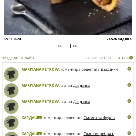
09.11.2024
24 526 видяна
<<
1
>>
123
ДУШИ ОНЛАЙН
>>ВСИЧКИ ПОТРЕБИТЕЛИ
MARIYANA PETROVA
коментира рецептата
Дзадзики
MARIYANA PETROVA
сготви
Дзадзики
MARIYANA PETROVA
сготви
Дзадзики
КАРДАШЕВ
коментира рецептата
Сьомга на фурна
КАРДАШЕВ
коментира рецептата
Свински ребра с