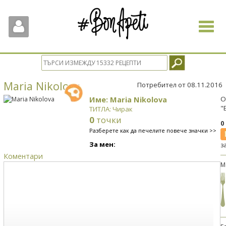
Toggle
navigat
Maria Nikolova
Потребител от 08.11.2016
Име: Maria Nikolova
О
"
ТИТЛА: Чирак
0
точки
0
Разберете как да печелите повече значки >>
За мен:
з
Коментари
М