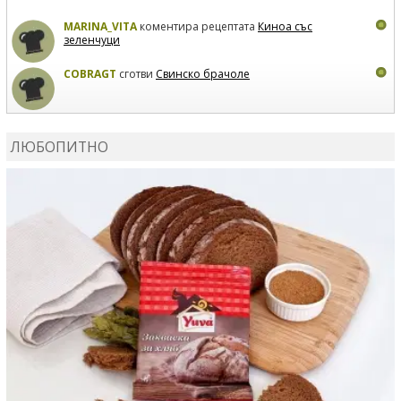
MARINA_VITA
коментира рецептата
Киноа със
зеленчуци
COBRAGT
сготви
Свинско брачоле
EVTEDI
сготви
Печени свински ребра
ЛЮБОПИТНО
DANKOLOVA
сготви
Фокача със синьо сирене, лук и
орехи