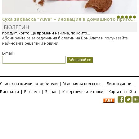
Суха закваска "Yuva" – иновация в домашното приго...
БЮЛЕТИН
Отскоро Лесафр България стартира предлагането на изцяло нов
продукт, който ще промени начина, по който...
Абонирайте се за седмичния бюлетин на Бон Апети и получавайте
най-новите рецепти и новини
E-mail:
Списък на всички потребители
|
Условия за ползване
|
Лични данни
|
Бисквитки
|
Реклама
|
За нас
|
Как да печелите точки
|
Карта на сайта