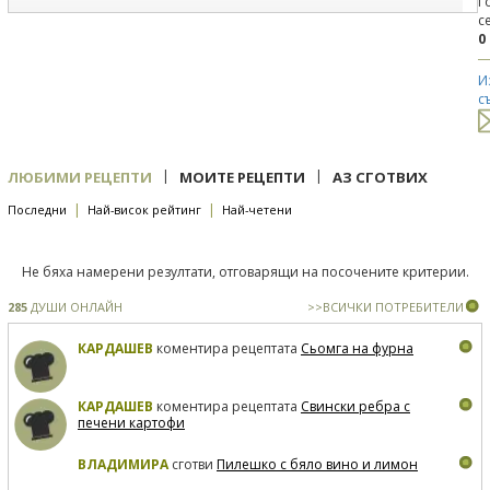
Г
с
0
И
с
|
|
ЛЮБИМИ РЕЦЕПТИ
МОИТЕ РЕЦЕПТИ
АЗ СГОТВИХ
|
|
Последни
Най-висок рейтинг
Най-четени
Не бяха намерени резултати, отговарящи на посочените критерии.
285
ДУШИ ОНЛАЙН
>>ВСИЧКИ ПОТРЕБИТЕЛИ
КАРДАШЕВ
коментира рецептата
Сьомга на фурна
КАРДАШЕВ
коментира рецептата
Свински ребра с
печени картофи
ВЛАДИМИРА
сготви
Пилешко с бяло вино и лимон