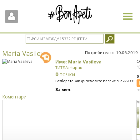
Toggle
navigat
Maria Vasileva
Потребител от 10.06.2019
Име: Maria Vasileva
О
"
ТИТЛА: Чирак
0
точки
0
Разберете как да печелите повече значки >>
За мен:
з
Коментари
М