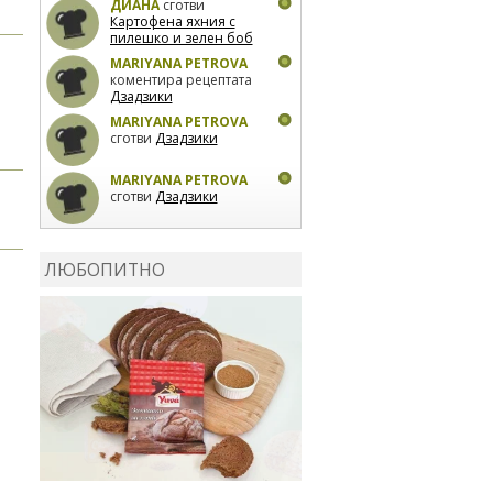
ДИАНА
сготви
Картофена яхния с
пилешко и зелен боб
MARIYANA PETROVA
коментира рецептата
Дзадзики
MARIYANA PETROVA
сготви
Дзадзики
MARIYANA PETROVA
сготви
Дзадзики
КАРДАШЕВ
коментира
рецептата
Сьомга на
ЛЮБОПИТНО
фурна
КАРДАШЕВ
коментира
рецептата
Свински
ребра с печени
картофи