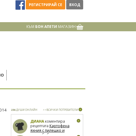
РЕГИСТРИРАЙ СЕ
ВХОД
КЪМ
БОН АПЕТИ
МАГАЗИН
НО
2014
236
ДУШИ ОНЛАЙН
>>ВСИЧКИ ПОТРЕБИТЕЛИ
ДИАНА
коментира
рецептата
Картофена
яхния с пилешко и
зелен боб