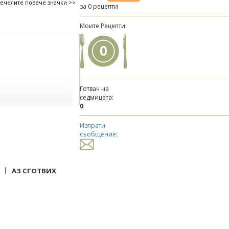
печелите повече значки >>
за 0 рецепти
Моите Рецепти:
0
Готвач на
седмицата:
0
Изпрати
съобщение:
|
АЗ СГОТВИХ