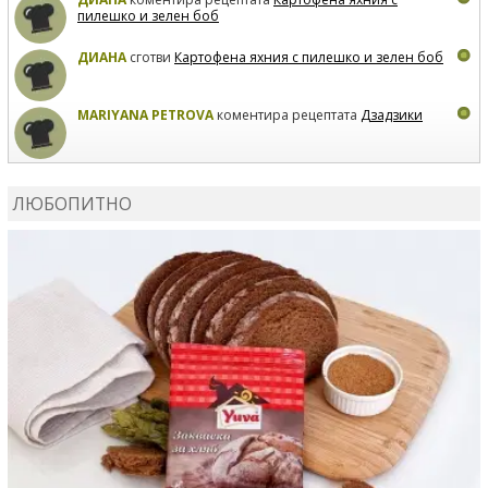
пилешко и зелен боб
ДИАНА
сготви
Картофена яхния с пилешко и зелен боб
MARIYANA PETROVA
коментира рецептата
Дзадзики
MARIYANA PETROVA
сготви
Дзадзики
ЛЮБОПИТНО
MARIYANA PETROVA
сготви
Дзадзики