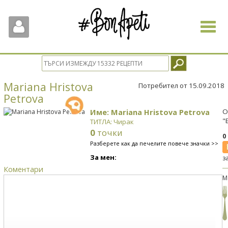
Toggle
navigat
Mariana Hristova
Потребител от 15.09.2018
Petrova
Име: Mariana Hristova Petrova
О
"
ТИТЛА: Чирак
0
точки
0
Разберете как да печелите повече значки >>
За мен:
з
Коментари
М