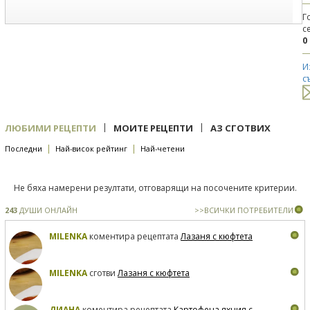
Г
с
0
И
с
|
|
ЛЮБИМИ РЕЦЕПТИ
МОИТЕ РЕЦЕПТИ
АЗ СГОТВИХ
|
|
Последни
Най-висок рейтинг
Най-четени
Не бяха намерени резултати, отговарящи на посочените критерии.
243
ДУШИ ОНЛАЙН
>>ВСИЧКИ ПОТРЕБИТЕЛИ
MILENKA
коментира рецептата
Лазаня с кюфтета
MILENKA
сготви
Лазаня с кюфтета
ДИАНА
коментира рецептата
Картофена яхния с