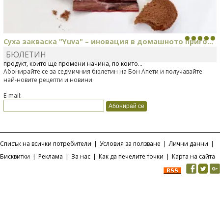
Суха закваска "Yuva" – иновация в домашното приго...
БЮЛЕТИН
Отскоро Лесафр България стартира предлагането на изцяло нов
продукт, който ще промени начина, по който...
Абонирайте се за седмичния бюлетин на Бон Апети и получавайте
най-новите рецепти и новини
E-mail:
Списък на всички потребители
|
Условия за ползване
|
Лични данни
|
Бисквитки
|
Реклама
|
За нас
|
Как да печелите точки
|
Карта на сайта