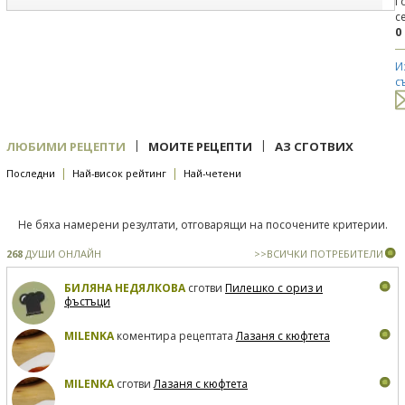
Г
с
0
И
с
|
|
ЛЮБИМИ РЕЦЕПТИ
МОИТЕ РЕЦЕПТИ
АЗ СГОТВИХ
|
|
Последни
Най-висок рейтинг
Най-четени
Не бяха намерени резултати, отговарящи на посочените критерии.
268
ДУШИ ОНЛАЙН
>>ВСИЧКИ ПОТРЕБИТЕЛИ
БИЛЯНА НЕДЯЛКОВА
сготви
Пилешко с ориз и
фъстъци
MILENKA
коментира рецептата
Лазаня с кюфтета
MILENKA
сготви
Лазаня с кюфтета