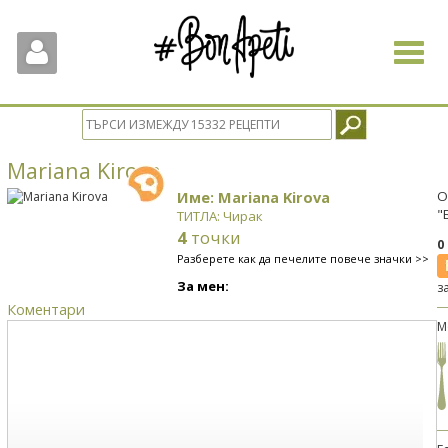
Toggle
navigat
Mariana Kirova
Име: Mariana Kirova
О
"
ТИТЛА: Чирак
4
точки
0
Разберете как да печелите повече значки >>
За мен:
з
Коментари
М