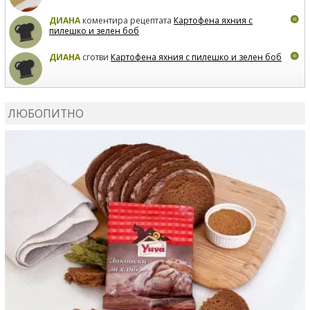
ДИАНА
коментира рецептата
Картофена яхния с
пилешко и зелен боб
ДИАНА
сготви
Картофена яхния с пилешко и зелен боб
MARIYANA PETROVA
коментира рецептата
Дзадзики
ЛЮБОПИТНО
MARIYANA PETROVA
сготви
Дзадзики