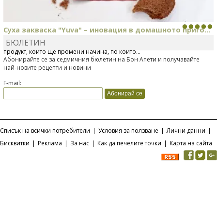
Суха закваска "Yuva" – иновация в домашното приго...
БЮЛЕТИН
Отскоро Лесафр България стартира предлагането на изцяло нов
продукт, който ще промени начина, по който...
Абонирайте се за седмичния бюлетин на Бон Апети и получавайте
най-новите рецепти и новини
E-mail:
Списък на всички потребители
|
Условия за ползване
|
Лични данни
|
Бисквитки
|
Реклама
|
За нас
|
Как да печелите точки
|
Карта на сайта