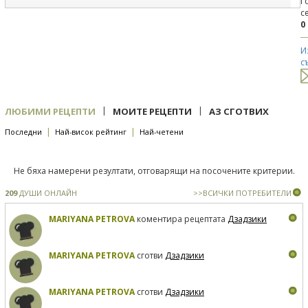
Г
с
0
И
с
|
|
ЛЮБИМИ РЕЦЕПТИ
МОИТЕ РЕЦЕПТИ
АЗ СГОТВИХ
|
|
Последни
Най-висок рейтинг
Най-четени
Не бяха намерени резултати, отговарящи на посочените критерии.
209
ДУШИ ОНЛАЙН
>>ВСИЧКИ ПОТРЕБИТЕЛИ
MARIYANA PETROVA
коментира рецептата
Дзадзики
MARIYANA PETROVA
сготви
Дзадзики
MARIYANA PETROVA
сготви
Дзадзики