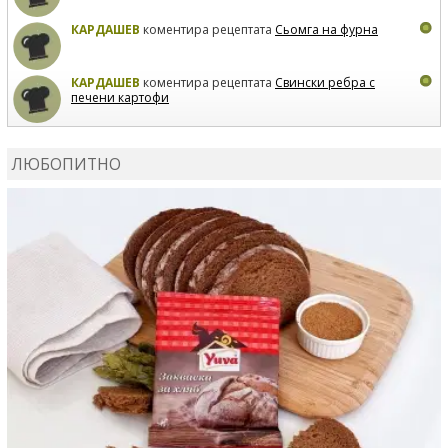
КАРДАШЕВ
коментира рецептата
Сьомга на фурна
КАРДАШЕВ
коментира рецептата
Свински ребра с
печени картофи
ВЛАДИМИРА
сготви
Пилешко с бяло вино и лимон
ЛЮБОПИТНО
MARINA_VITA
коментира рецептата
Киноа със
зеленчуци