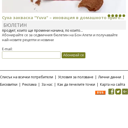
Суха закваска "Yuva" – иновация в домашното приго...
БЮЛЕТИН
Отскоро Лесафр България стартира предлагането на изцяло нов
продукт, който ще промени начина, по който...
Абонирайте се за седмичния бюлетин на Бон Апети и получавайте
най-новите рецепти и новини
E-mail:
Списък на всички потребители
|
Условия за ползване
|
Лични данни
|
Бисквитки
|
Реклама
|
За нас
|
Как да печелите точки
|
Карта на сайта