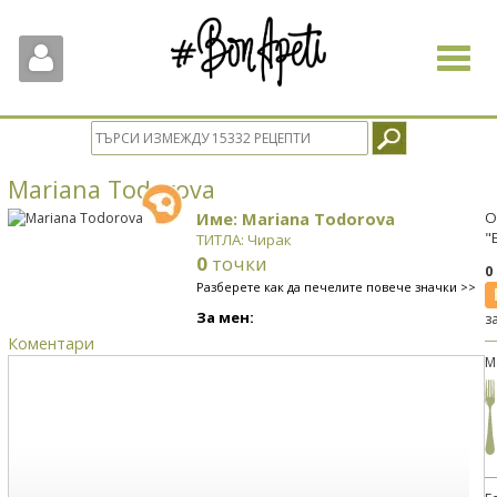
Toggle
navigat
Mariana Todorova
Име: Mariana Todorova
О
"
ТИТЛА: Чирак
0
точки
0
Разберете как да печелите повече значки >>
За мен:
з
Коментари
М