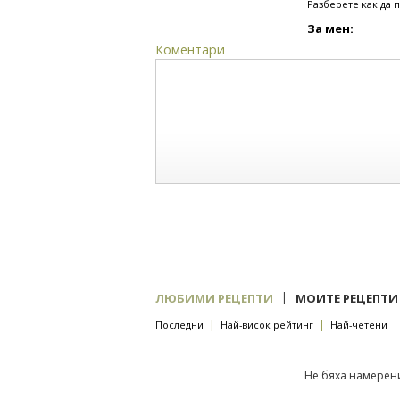
Разберете как да 
За мен:
Коментари
|
ЛЮБИМИ РЕЦЕПТИ
МОИТЕ РЕЦЕПТИ
|
|
Последни
Най-висок рейтинг
Най-четени
Не бяха намерени