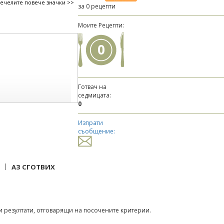
печелите повече значки >>
за 0 рецепти
Моите Рецепти:
0
Готвач на
седмицата:
0
Изпрати
съобщение:
|
АЗ СГОТВИХ
 резултати, отговарящи на посочените критерии.