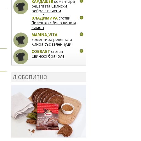
КАРДАШЕВ
коментира
рецептата
Свински
ребра с печени
картофи
ВЛАДИМИРА
сготви
Пилешко с бяло вино и
лимон
MARINA_VITA
коментира рецептата
Киноа със зеленчуци
COBRAGT
сготви
Свинско брачоле
EVTEDI
сготви
Печени
свински ребра
ЛЮБОПИТНО
DANKOLOVA
сготви
Фокача със синьо
сирене, лук и орехи