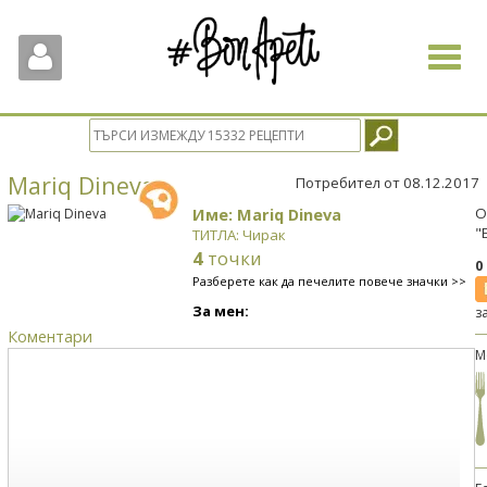
Toggle
navigat
Mariq Dineva
Потребител от 08.12.2017
Име: Mariq Dineva
О
"
ТИТЛА: Чирак
4
точки
0
Разберете как да печелите повече значки >>
За мен:
з
Коментари
М