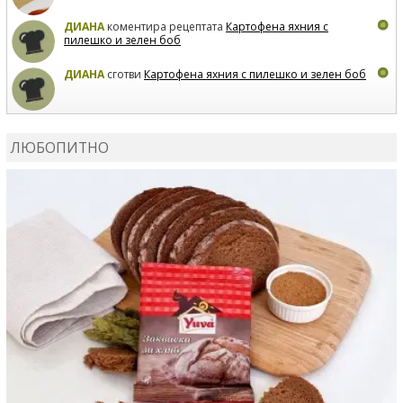
ДИАНА
коментира рецептата
Картофена яхния с
пилешко и зелен боб
ДИАНА
сготви
Картофена яхния с пилешко и зелен боб
MARIYANA PETROVA
коментира рецептата
Дзадзики
ЛЮБОПИТНО
MARIYANA PETROVA
сготви
Дзадзики