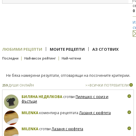
Г
с
0
И
с
|
|
ЛЮБИМИ РЕЦЕПТИ
МОИТЕ РЕЦЕПТИ
АЗ СГОТВИХ
|
|
Последни
Най-висок рейтинг
Най-четени
Не бяха намерени резултати, отговарящи на посочените критерии.
259
ДУШИ ОНЛАЙН
>>ВСИЧКИ ПОТРЕБИТЕЛИ
БИЛЯНА НЕДЯЛКОВА
сготви
Пилешко с ориз и
фъстъци
MILENKA
коментира рецептата
Лазаня с кюфтета
MILENKA
сготви
Лазаня с кюфтета