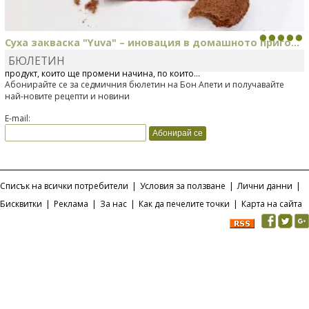
Суха закваска "Yuva" – иновация в домашното приго...
БЮЛЕТИН
Отскоро Лесафр България стартира предлагането на изцяло нов
продукт, който ще промени начина, по който...
Абонирайте се за седмичния бюлетин на Бон Апети и получавайте
най-новите рецепти и новини
E-mail:
Списък на всички потребители
|
Условия за ползване
|
Лични данни
|
Бисквитки
|
Реклама
|
За нас
|
Как да печелите точки
|
Карта на сайта