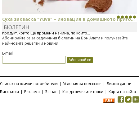
Суха закваска "Yuva" – иновация в домашното приго...
БЮЛЕТИН
Отскоро Лесафр България стартира предлагането на изцяло нов
продукт, който ще промени начина, по който...
Абонирайте се за седмичния бюлетин на Бон Апети и получавайте
най-новите рецепти и новини
E-mail:
Списък на всички потребители
|
Условия за ползване
|
Лични данни
|
Бисквитки
|
Реклама
|
За нас
|
Как да печелите точки
|
Карта на сайта