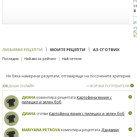
Г
с
0
И
с
|
|
ЛЮБИМИ РЕЦЕПТИ
МОИТЕ РЕЦЕПТИ
АЗ СГОТВИХ
|
|
Последни
Най-висок рейтинг
Най-четени
Не бяха намерени резултати, отговарящи на посочените критерии.
238
ДУШИ ОНЛАЙН
>>ВСИЧКИ ПОТРЕБИТЕЛИ
ДИАНА
коментира рецептата
Картофена яхния с
пилешко и зелен боб
ДИАНА
сготви
Картофена яхния с пилешко и зелен боб
MARIYANA PETROVA
коментира рецептата
Дзадзики