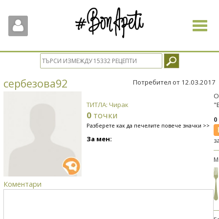
Toggle
navigat
сербезова92
Потребител от 12.03.2017
О
ТИТЛА: Чирак
"
0
точки
0
Разберете как да печелите повече значки >>
За мен:
з
М
Коментари