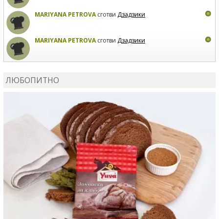
MARIYANA PETROVA
сготви
Дзадзики
MARIYANA PETROVA
сготви
Дзадзики
КАРДАШЕВ
коментира рецептата
Сьомга на фурна
ЛЮБОПИТНО
КАРДАШЕВ
коментира рецептата
Свински ребра с
печени картофи