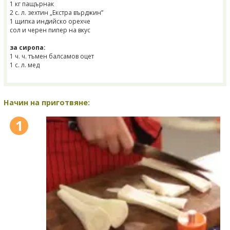
1 кг пащърнак
2 с. л. зехтин „Екстра върджин”
1 щипка индийско орехче
сол и черен пипер на вкус
за сиропа:
1 ч. ч. тъмен балсамов оцет
1 с. л. мед
Начин на приготвяне:
1