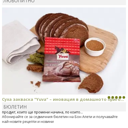
ЛЮБОПИТНО
КАРДАШЕВ
коментира рецептата
Свински ребра с
печени картофи
Суха закваска "Yuva" – иновация в домашното приго...
БЮЛЕТИН
Отскоро Лесафр България стартира предлагането на изцяло нов
продукт, който ще промени начина, по който...
Абонирайте се за седмичния бюлетин на Бон Апети и получавайте
най-новите рецепти и новини