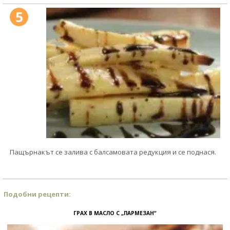
5
Пащърнакът се залива с балсамовата редукция и се поднася.
Подобни рецепти:
ГРАХ В МАСЛО С „ПАРМЕЗАН“