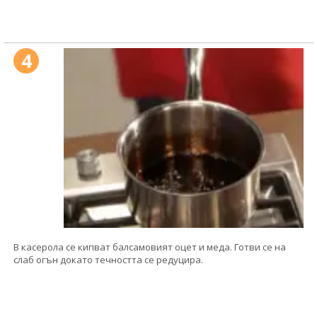
4
В касерола се кипват балсамовият оцет и меда. Готви се на
слаб огън докато течността се редуцира.