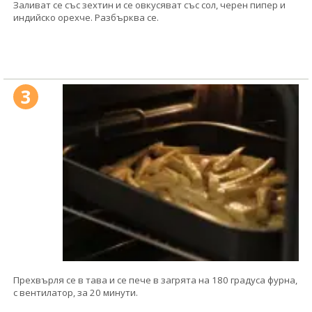
Заливат се със зехтин и се овкусяват със сол, черен пипер и
индийско орехче. Разбърква се.
3
Прехвърля се в тава и се пече в загрята на 180 градуса фурна,
с вентилатор, за 20 минути.