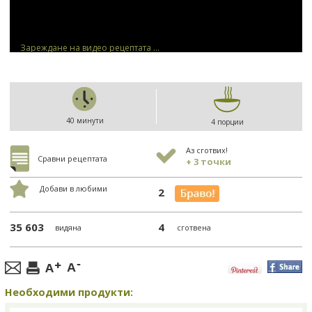
Зареждане на видео рецептата ...
40 минути
4 порции
Аз сготвих!
Сравни рецептата
+ 3 точки
Добави в любими
2
35 603
4
видяна
сготвена
Необходими продукти: