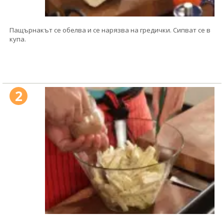
Пащърнакът се обелва и се нарязва на гредички. Сипват се в
купа.
2