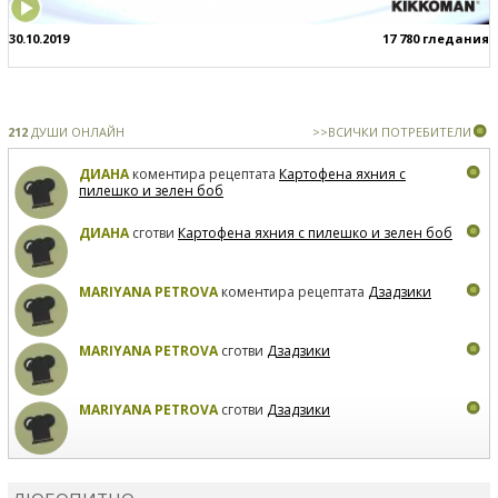
30.10.2019
17 780 гледания
212
ДУШИ ОНЛАЙН
>>ВСИЧКИ ПОТРЕБИТЕЛИ
ДИАНА
коментира рецептата
Картофена яхния с
пилешко и зелен боб
ДИАНА
сготви
Картофена яхния с пилешко и зелен боб
MARIYANA PETROVA
коментира рецептата
Дзадзики
MARIYANA PETROVA
сготви
Дзадзики
MARIYANA PETROVA
сготви
Дзадзики
КАРДАШЕВ
коментира рецептата
Сьомга на фурна