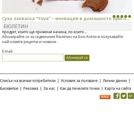
Суха закваска "Yuva" – иновация в домашното приго...
БЮЛЕТИН
Отскоро Лесафр България стартира предлагането на изцяло нов
продукт, който ще промени начина, по който...
Абонирайте се за седмичния бюлетин на Бон Апети и получавайте
най-новите рецепти и новини
E-mail:
Списък на всички потребители
|
Условия за ползване
|
Лични данни
|
Бисквитки
|
Реклама
|
За нас
|
Как да печелите точки
|
Карта на сайта