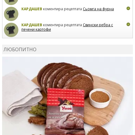
КАРДАШЕВ
коментира рецептата
Сьомга на фурна
КАРДАШЕВ
коментира рецептата
Свински ребра с
печени картофи
ВЛАДИМИРА
сготви
Пилешко с бяло вино и лимон
ЛЮБОПИТНО
MARINA_VITA
коментира рецептата
Киноа със
зеленчуци