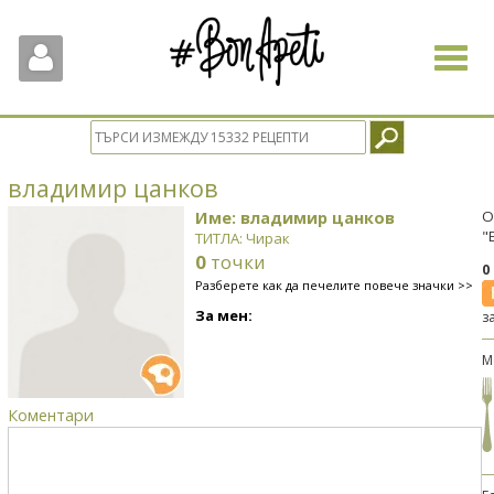
Toggle
navigat
владимир цанков
Име: владимир цанков
О
"
ТИТЛА: Чирак
0
точки
0
Разберете как да печелите повече значки >>
За мен:
з
М
Коментари