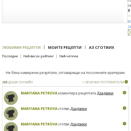
Г
с
0
И
с
|
|
ЛЮБИМИ РЕЦЕПТИ
МОИТЕ РЕЦЕПТИ
АЗ СГОТВИХ
|
|
Последни
Най-висок рейтинг
Най-четени
Не бяха намерени резултати, отговарящи на посочените критерии.
288
ДУШИ ОНЛАЙН
>>ВСИЧКИ ПОТРЕБИТЕЛИ
MARIYANA PETROVA
коментира рецептата
Дзадзики
MARIYANA PETROVA
сготви
Дзадзики
MARIYANA PETROVA
сготви
Дзадзики