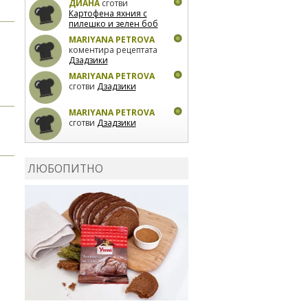
ДИАНА
сготви
Картофена яхния с
пилешко и зелен боб
MARIYANA PETROVA
коментира рецептата
Дзадзики
MARIYANA PETROVA
сготви
Дзадзики
MARIYANA PETROVA
сготви
Дзадзики
КАРДАШЕВ
коментира
рецептата
Сьомга на
ЛЮБОПИТНО
фурна
КАРДАШЕВ
коментира
рецептата
Свински
ребра с печени
картофи