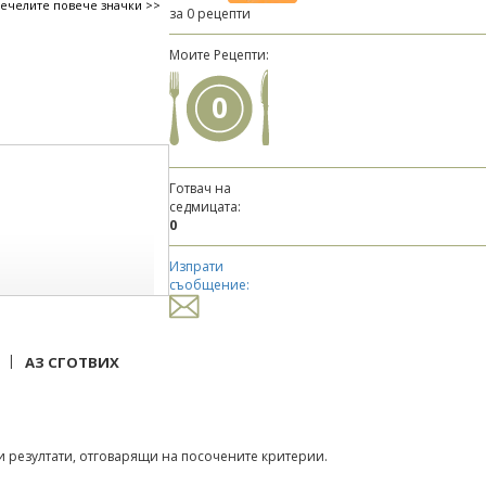
печелите повече значки >>
за 0 рецепти
Моите Рецепти:
0
Готвач на
седмицата:
0
Изпрати
съобщение:
|
АЗ СГОТВИХ
 резултати, отговарящи на посочените критерии.