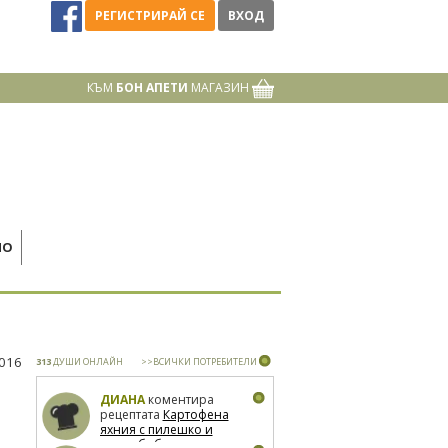
РЕГИСТРИРАЙ СЕ
ВХОД
КЪМ
БОН АПЕТИ
МАГАЗИН
НО
2016
313
ДУШИ ОНЛАЙН
>>ВСИЧКИ ПОТРЕБИТЕЛИ
ДИАНА
коментира
рецептата
Картофена
яхния с пилешко и
зелен боб