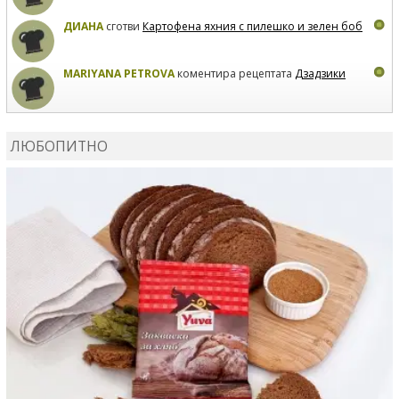
ДИАНА
сготви
Картофена яхния с пилешко и зелен боб
MARIYANA PETROVA
коментира рецептата
Дзадзики
MARIYANA PETROVA
сготви
Дзадзики
ЛЮБОПИТНО
MARIYANA PETROVA
сготви
Дзадзики