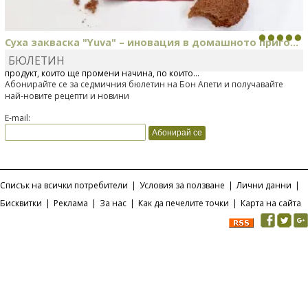
Суха закваска "Yuva" – иновация в домашното приго...
БЮЛЕТИН
Отскоро Лесафр България стартира предлагането на изцяло нов
продукт, който ще промени начина, по който...
Абонирайте се за седмичния бюлетин на Бон Апети и получавайте
най-новите рецепти и новини
E-mail:
Списък на всички потребители
|
Условия за ползване
|
Лични данни
|
Бисквитки
|
Реклама
|
За нас
|
Как да печелите точки
|
Карта на сайта