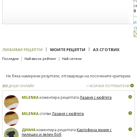
Г
с
0
И
с
|
|
ЛЮБИМИ РЕЦЕПТИ
МОИТЕ РЕЦЕПТИ
АЗ СГОТВИХ
|
|
Последни
Най-висок рейтинг
Най-четени
Не бяха намерени резултати, отговарящи на посочените критерии.
232
ДУШИ ОНЛАЙН
>>ВСИЧКИ ПОТРЕБИТЕЛИ
MILENKA
коментира рецептата
Лазаня с кюфтета
MILENKA
сготви
Лазаня с кюфтета
ДИАНА
коментира рецептата
Картофена яхния с
пилешко и зелен боб