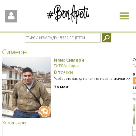
Toggle
navigat
Симеон
Име: Симеон
О
"
ТИТЛА: Чирак
0
точки
0
Разберете как да печелите повече значки >>
За мен:
з
М
Коментари