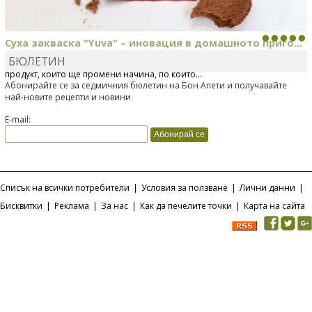
Суха закваска "Yuva" – иновация в домашното приго...
БЮЛЕТИН
Отскоро Лесафр България стартира предлагането на изцяло нов
продукт, който ще промени начина, по който...
Абонирайте се за седмичния бюлетин на Бон Апети и получавайте
най-новите рецепти и новини
E-mail:
Списък на всички потребители
|
Условия за ползване
|
Лични данни
|
Бисквитки
|
Реклама
|
За нас
|
Как да печелите точки
|
Карта на сайта