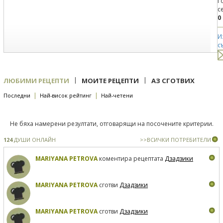
Г
с
0
И
с
|
|
ЛЮБИМИ РЕЦЕПТИ
МОИТЕ РЕЦЕПТИ
АЗ СГОТВИХ
|
|
Последни
Най-висок рейтинг
Най-четени
Не бяха намерени резултати, отговарящи на посочените критерии.
124
ДУШИ ОНЛАЙН
>>ВСИЧКИ ПОТРЕБИТЕЛИ
MARIYANA PETROVA
коментира рецептата
Дзадзики
MARIYANA PETROVA
сготви
Дзадзики
MARIYANA PETROVA
сготви
Дзадзики