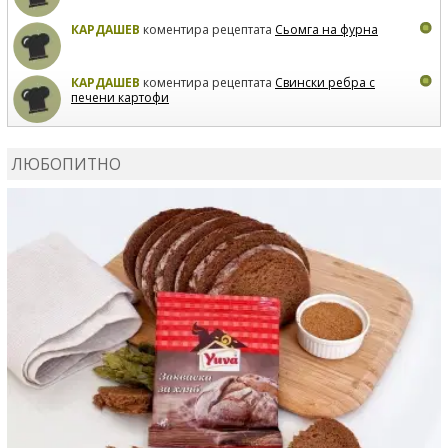
КАРДАШЕВ
коментира рецептата
Сьомга на фурна
КАРДАШЕВ
коментира рецептата
Свински ребра с
печени картофи
ВЛАДИМИРА
сготви
Пилешко с бяло вино и лимон
ЛЮБОПИТНО
MARINA_VITA
коментира рецептата
Киноа със
зеленчуци