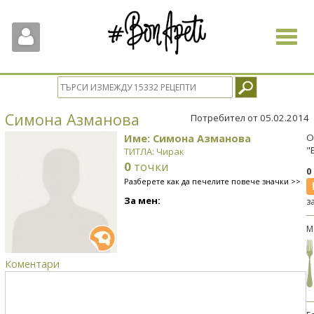
Toggle
navigat
Симона Азманова
Потребител от 05.02.2014
Име: Симона Азманова
О
"
ТИТЛА: Чирак
0
точки
0
Разберете как да печелите повече значки >>
За мен:
з
М
Коментари