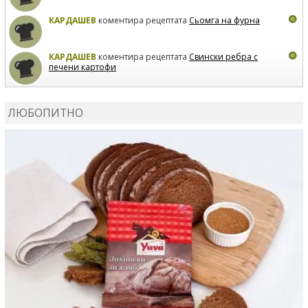
КАРДАШЕВ
коментира рецептата
Сьомга на фурна
КАРДАШЕВ
коментира рецептата
Свински ребра с
печени картофи
ВЛАДИМИРА
сготви
Пилешко с бяло вино и лимон
ЛЮБОПИТНО
MARINA_VITA
коментира рецептата
Киноа със
зеленчуци