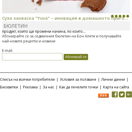
Суха закваска "Yuva" – иновация в домашното приго...
БЮЛЕТИН
Отскоро Лесафр България стартира предлагането на изцяло нов
продукт, който ще промени начина, по който...
Абонирайте се за седмичния бюлетин на Бон Апети и получавайте
най-новите рецепти и новини
E-mail:
Списък на всички потребители
|
Условия за ползване
|
Лични данни
|
Бисквитки
|
Реклама
|
За нас
|
Как да печелите точки
|
Карта на сайта