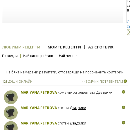
Г
с
0
И
с
|
|
ЛЮБИМИ РЕЦЕПТИ
МОИТЕ РЕЦЕПТИ
АЗ СГОТВИХ
|
|
Последни
Най-висок рейтинг
Най-четени
Не бяха намерени резултати, отговарящи на посочените критерии.
128
ДУШИ ОНЛАЙН
>>ВСИЧКИ ПОТРЕБИТЕЛИ
MARIYANA PETROVA
коментира рецептата
Дзадзики
MARIYANA PETROVA
сготви
Дзадзики
MARIYANA PETROVA
сготви
Дзадзики