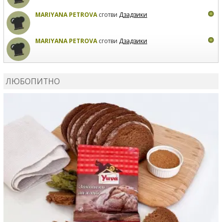
MARIYANA PETROVA
сготви
Дзадзики
MARIYANA PETROVA
сготви
Дзадзики
КАРДАШЕВ
коментира рецептата
Сьомга на фурна
ЛЮБОПИТНО
КАРДАШЕВ
коментира рецептата
Свински ребра с
печени картофи