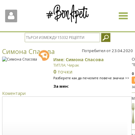
Toggle
navigat
Симона Спасова
Потребител от 23.04.2020
Име: Симона Спасова
О
"
ТИТЛА: Чирак
0
точки
0
Разберете как да печелите повече значки >>
За мен:
з
Коментари
М