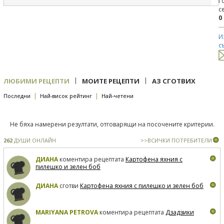
Г
с
0
И
с
|
|
ЛЮБИМИ РЕЦЕПТИ
МОИТЕ РЕЦЕПТИ
АЗ СГОТВИХ
|
|
Последни
Най-висок рейтинг
Най-четени
Не бяха намерени резултати, отговарящи на посочените критерии.
262
ДУШИ ОНЛАЙН
>>ВСИЧКИ ПОТРЕБИТЕЛИ
ДИАНА
коментира рецептата
Картофена яхния с
пилешко и зелен боб
ДИАНА
сготви
Картофена яхния с пилешко и зелен боб
MARIYANA PETROVA
коментира рецептата
Дзадзики