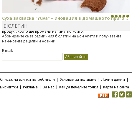
Суха закваска "Yuva" – иновация в домашното приго...
БЮЛЕТИН
Отскоро Лесафр България стартира предлагането на изцяло нов
продукт, който ще промени начина, по който...
Абонирайте се за седмичния бюлетин на Бон Апети и получавайте
най-новите рецепти и новини
E-mail:
Списък на всички потребители
|
Условия за ползване
|
Лични данни
|
Бисквитки
|
Реклама
|
За нас
|
Как да печелите точки
|
Карта на сайта