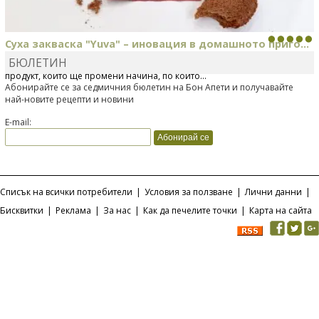
Суха закваска "Yuva" – иновация в домашното приго...
БЮЛЕТИН
Отскоро Лесафр България стартира предлагането на изцяло нов
продукт, който ще промени начина, по който...
Абонирайте се за седмичния бюлетин на Бон Апети и получавайте
най-новите рецепти и новини
E-mail:
Списък на всички потребители
|
Условия за ползване
|
Лични данни
|
Бисквитки
|
Реклама
|
За нас
|
Как да печелите точки
|
Карта на сайта