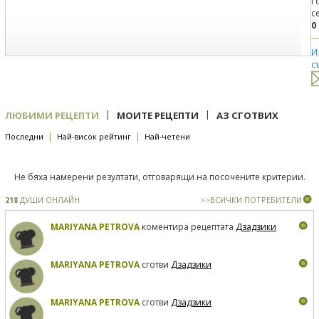
Г
с
0
И
с
|
|
ЛЮБИМИ РЕЦЕПТИ
МОИТЕ РЕЦЕПТИ
АЗ СГОТВИХ
|
|
Последни
Най-висок рейтинг
Най-четени
Не бяха намерени резултати, отговарящи на посочените критерии.
218
ДУШИ ОНЛАЙН
>>ВСИЧКИ ПОТРЕБИТЕЛИ
MARIYANA PETROVA
коментира рецептата
Дзадзики
MARIYANA PETROVA
сготви
Дзадзики
MARIYANA PETROVA
сготви
Дзадзики