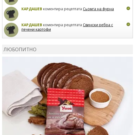
КАРДАШЕВ
коментира рецептата
Сьомга на фурна
КАРДАШЕВ
коментира рецептата
Свински ребра с
печени картофи
ВЛАДИМИРА
сготви
Пилешко с бяло вино и лимон
ЛЮБОПИТНО
MARINA_VITA
коментира рецептата
Киноа със
зеленчуци