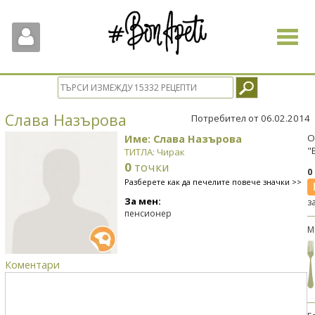
Toggle
navigat
Слава Назърова
Потребител от 06.02.2014
Име: Слава Назърова
О
"
ТИТЛА: Чирак
0
точки
0
Разберете как да печелите повече значки >>
За мен:
з
пенсионер
М
Коментари