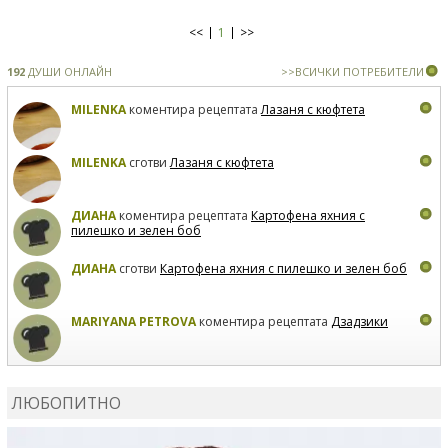
<<
1
>>
192
ДУШИ ОНЛАЙН
>>ВСИЧКИ ПОТРЕБИТЕЛИ
MILENKA
коментира рецептата
Лазаня с кюфтета
MILENKA
сготви
Лазаня с кюфтета
ДИАНА
коментира рецептата
Картофена яхния с
пилешко и зелен боб
ДИАНА
сготви
Картофена яхния с пилешко и зелен боб
MARIYANA PETROVA
коментира рецептата
Дзадзики
MARIYANA PETROVA
сготви
Дзадзики
ЛЮБОПИТНО
MARIYANA PETROVA
сготви
Дзадзики