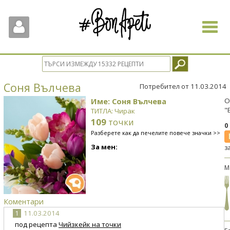
Toggle
navigat
Соня Вълчева
Потребител от 11.03.2014
Име: Соня Вълчева
О
"
ТИТЛА: Чирак
109
точки
0
Разберете как да печелите повече значки >>
За мен:
з
М
Коментари
1
11.03.2014
под рецепта
Чийзкейк на точки