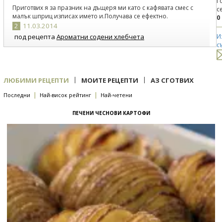
Г
Приготвих я за празник на дъщеря ми като с кафявата смес с
с
малък шприц изписах името и.Получава се ефектно.
0
2
11.03.2014
под рецепта
Ароматни содени хлебчета
И
с
Пропуснахме пикантния елемент, но пак станаха вкусни.При
второто им приготвяне смесих кисело с прясно мляко вместо
само кисело получиха се още по-хубави.
3
11.03.2014
|
|
ЛЮБИМИ РЕЦЕПТИ
МОИТЕ РЕЦЕПТИ
АЗ СГОТВИХ
под рецепта
Пълнозърнести питки
|
|
Последни
Най-висок рейтинг
Най-четени
Вкусни се получиха.Благодаря за рецептата.
ПЕЧЕНИ ЧЕСНОВИ КАРТОФИ