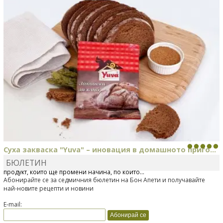
Суха закваска "Yuva" – иновация в домашното приго...
БЮЛЕТИН
Отскоро Лесафр България стартира предлагането на изцяло нов
продукт, който ще промени начина, по който...
Абонирайте се за седмичния бюлетин на Бон Апети и получавайте
най-новите рецепти и новини
E-mail: