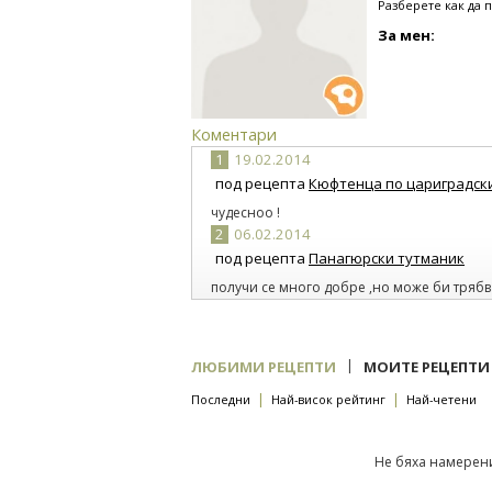
Разберете как да 
За мен:
Коментари
1
19.02.2014
под рецепта
Кюфтенца по цариградск
чудесноо !
2
06.02.2014
под рецепта
Панагюрски тутманик
получи се много добре ,но може би трябв
малко по тънко . и въпреки това вкуса беш
|
ЛЮБИМИ РЕЦЕПТИ
МОИТЕ РЕЦЕПТИ
|
|
Последни
Най-висок рейтинг
Най-четени
Не бяха намерени