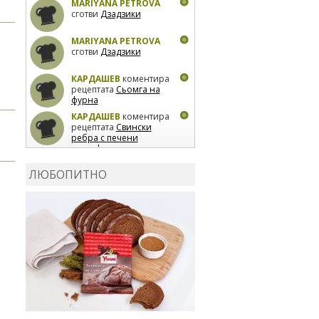
MARIYANA PETROVA
сготви
Дзадзики
MARIYANA PETROVA
сготви
Дзадзики
КАРДАШЕВ
коментира
рецептата
Сьомга на
фурна
КАРДАШЕВ
коментира
рецептата
Свински
ребра с печени
картофи
ВЛАДИМИРА
сготви
Пилешко с бяло вино и
ЛЮБОПИТНО
лимон
MARINA_VITA
коментира рецептата
Киноа със зеленчуци