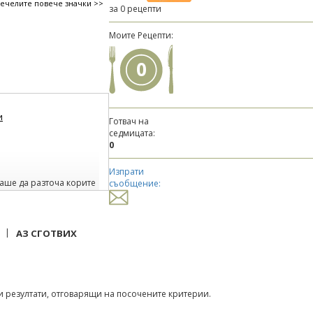
печелите повече значки >>
за 0 рецепти
Моите Рецепти:
0
и
Готвач на
седмицата:
0
Изпрати
аше да разточа корите
съобщение:
е невероятен :)
|
АЗ СГОТВИХ
 резултати, отговарящи на посочените критерии.