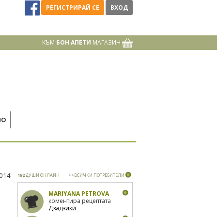
РЕГИСТРИРАЙ СЕ
ВХОД
КЪМ
БОН АПЕТИ
МАГАЗИН
НО
2014
192
ДУШИ ОНЛАЙН
>>ВСИЧКИ ПОТРЕБИТЕЛИ
MARIYANA PETROVA
коментира рецептата
Дзадзики