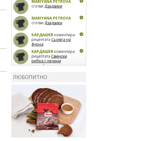
MARIYANA PETROVA
сготви
Дзадзики
MARIYANA PETROVA
сготви
Дзадзики
КАРДАШЕВ
коментира
рецептата
Сьомга на
фурна
КАРДАШЕВ
коментира
рецептата
Свински
ребра с печени
картофи
ВЛАДИМИРА
сготви
Пилешко с бяло вино и
ЛЮБОПИТНО
лимон
MARINA_VITA
коментира рецептата
Киноа със зеленчуци