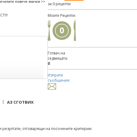
печелите повече значки >>
за 0 рецепти
Т!!!
Моите Рецепти:
0
Готвач на
седмицата:
0
Изпрати
съобщение:
|
АЗ СГОТВИХ
 резултати, отговарящи на посочените критерии.