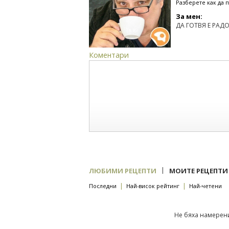
Разберете как да 
За мен:
ДА ГОТВЯ Е РАДОС
Коментари
|
ЛЮБИМИ РЕЦЕПТИ
МОИТЕ РЕЦЕПТИ
|
|
Последни
Най-висок рейтинг
Най-четени
Не бяха намерени