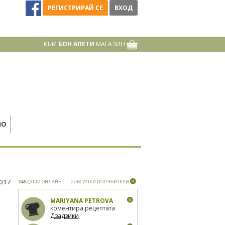
РЕГИСТРИРАЙ СЕ
ВХОД
КЪМ
БОН АПЕТИ
МАГАЗИН
НО
2017
248
ДУШИ ОНЛАЙН
>>ВСИЧКИ ПОТРЕБИТЕЛИ
MARIYANA PETROVA
коментира рецептата
Дзадзики